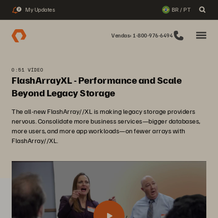
My Updates
BR / PT
2
Vendas: 1-800-976-6494
0:51 VÍDEO
FlashArrayXL - Performance and Scale
Beyond Legacy Storage
The all-new FlashArray//XL is making legacy storage providers
nervous. Consolidate more business services—bigger databases,
more users, and more app workloads—on fewer arrays with
FlashArray//XL.