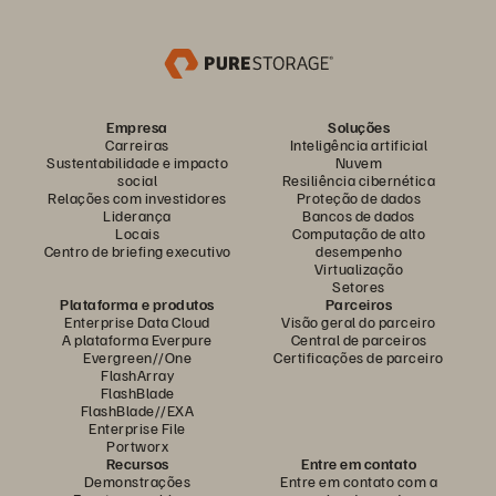
Empresa
Soluções
Carreiras
Inteligência artificial
Sustentabilidade e impacto
Nuvem
social
Resiliência cibernética
Relações com investidores
Proteção de dados
Liderança
Bancos de dados
Locais
Computação de alto
Centro de briefing executivo
desempenho
Virtualização
Setores
Plataforma e produtos
Parceiros
Enterprise Data Cloud
Visão geral do parceiro
A plataforma Everpure
Central de parceiros
Evergreen//One
Certificações de parceiro
FlashArray
FlashBlade
FlashBlade//EXA
Enterprise File
Portworx
Recursos
Entre em contato
Demonstrações
Entre em contato com a