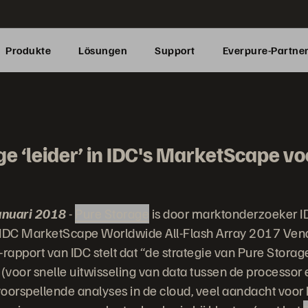
Produkte
Lösungen
Support
Everpure-Partne
e ‘leider’ in IDC's MarketScape vo
anuari 2018
-
Pure Storage
is door marktonderzoeker IDC
 IDC MarketScape Worldwide All-Flash Array 2017 Ven
apport van IDC stelt dat “de strategie van Pure Storag
(voor snelle uitwisseling van data tussen de processor e
oorspellende analyses in de cloud, veel aandacht voor