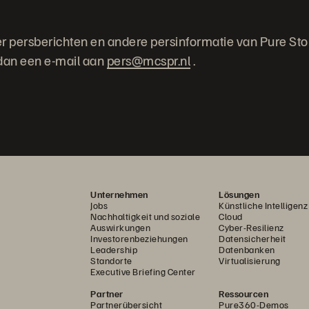
ger persberichten en andere persinformatie van Pure St
dan een e-mail aan
pers@mcspr.nl
.
Unternehmen
Lösungen
Jobs
Künstliche Intelligenz
Nachhaltigkeit und soziale
Cloud
Auswirkungen
Cyber-Resilienz
Investorenbeziehungen
Datensicherheit
Leadership
Datenbanken
Standorte
Virtualisierung
Executive Briefing Center
Partner
Ressourcen
Partnerübersicht
Pure360-Demos