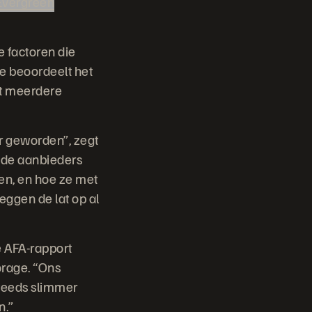
Evergreen
 factoren die
ge beoordeelt het
et meerdere
er geworden”, zegt
n de aanbieders
ren, en hoe ze met
ggen de lat op al
pe AFA-rapport
orage. “Ons
steeds slimmer
n.”