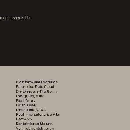
orage wenst te
Plattform und Produkte
Enterprise Data Cloud
Die Everpure-Plattform
Evergreen//One
FlashArray
FlashBlade
FlashBlade//EXA
Real-time Enterprise File
Portworx
Kontaktieren Sie uns!
Vertrieb kontaktieren