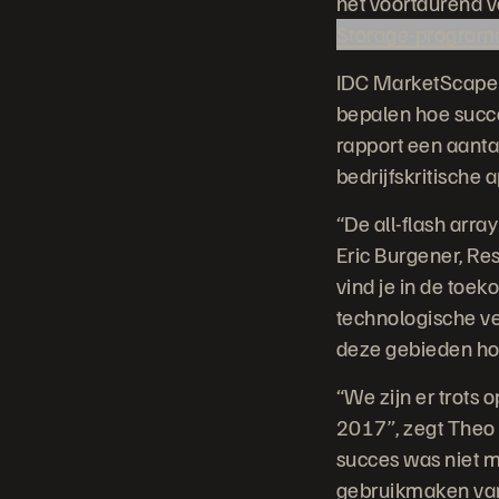
het voortdurend v
Storage-progra
IDC MarketScape i
bepalen hoe succe
rapport een aant
bedrijfskritische a
“De all-flash arr
Eric Burgener, Re
vind je in de toe
technologische ve
deze gebieden hog
“We zijn er trots 
2017”, zegt Theo 
succes was niet m
gebruikmaken van 