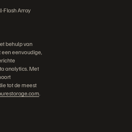
-Flash Array
et behulp van
dt een eenvoudige,
erichte
ta analytics. Met
hoort
die tot de meest
urestorage.com
.