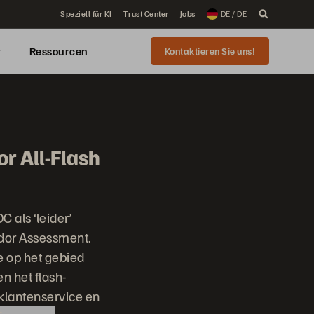
Speziell für KI
Trust Center
Jobs
DE / DE
r
Ressourcen
Kontaktieren Sie uns!
or All-Flash
 als ‘leider’
dor Assessment.
e op het gebied
n het flash-
 klantenservice en