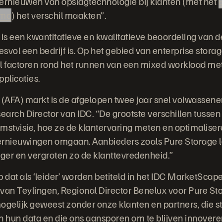
ernieuwen van opslagtechnologie bij klanten (met het
mma
) het verschil maakten”.
s een kwantitatieve en kwalitatieve beoordeling van de
svol een bedrijf is. Op het gebied van enterprise stora
al factoren rond het runnen van een mixed workload m
pplicaties.
ay (AFA) markt is de afgelopen twee jaar snel volwassen
search Director van IDC. “De grootste verschillen tusse
komstvisie, hoe ze de klantervaring meten en optimalise
rnieuwingen omgaan. Aanbieders zoals Pure Storage le
er en vergroten zo de klanttevredenheid.”
op dat als ‘leider’ worden betiteld in het IDC MarketSca
van Teylingen, Regional Director Benelux voor Pure St
ogelijk geweest zonder onze klanten en partners, die 
hun data en die ons aansporen om te blijven innovere