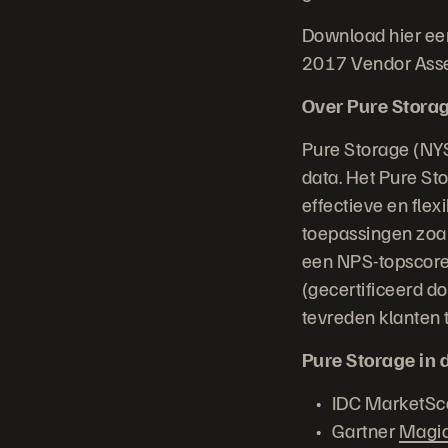
Download hier e
2017 Vendor Ass
Over Pure Stora
Pure Storage (NY
data. Het Pure St
effectieve en flex
toepassingen zoal
een NPS-topscore 
(gecertificeerd d
tevreden klanten 
Pure Storage in 
IDC MarketSc
Gartner
Magi