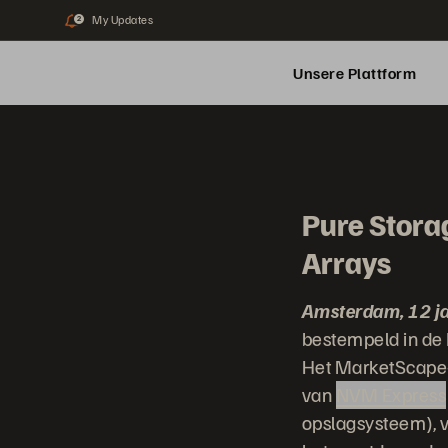
My Updates
2
Unsere Plattform
Pure Storag
Arrays
Amsterdam, 12 j
bestempeld in de
Het MarketScape-r
van
NVM Express
opslagsysteem), v