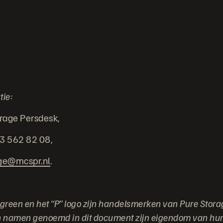
tie:
rage Persdesk,
23 562 82 08,
ge@mcspr.nl
.
green en het “P” logo zijn handelsmerken van Pure Storag
 namen genoemd in dit document zijn eigendom van hun