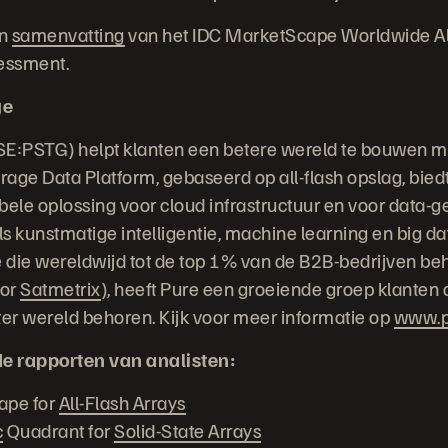
en
samenvatting
van het IDC MarketScape Worldwide All
essment.
ge
SE:PSTG) helpt klanten een betere wereld te bouwen m
orage Data Platform, gebaseerd op all-flash opslag, bie
ibele oplossing voor cloud infrastructuur en voor data-g
s kunstmatige intelligentie, machine learning en big da
die wereldwijd tot de top 1% van de B2B-bedrijven be
oor
Satmetrix
), heeft Pure een groeiende groep klanten 
ter wereld behoren. Kijk voor meer informatie op
www.p
de rapporten van analisten:
ape for
All-Flash Arrays
c
Quadrant for
Solid-State Arrays