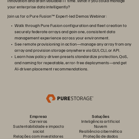
innovation and drain valuable IT time. What if you could manage
your enterprise data intelligently?
Join us for a Pure Fusion™ Expert-led Demos Webinar:
Walk through Pure Fusion configuration and fleet creation to
securely federate arrays and gain one, consistent data
management experience across your environment.
See remote provisioning in action—manage any array from any
array and provision storage anywhere via GUI, CLI, or API.
Learn how policy‑driven presets standardize protection, QoS,
and naming for repeatable, error‑free deployments—and get
AI‑driven placement recommendations.
Empresa
Soluções
Carreiras
Inteligência artificial
Sustentabilidade e impacto
Nuvem
social
Resiliência cibernética
Relações com investidores
Proteção de dados