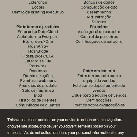
Liderança
Bancos de dados
Locais
Computação de alto
Centro de briefing executivo
desempenho
Virtualização
Setores
Plataforma e produtos
Parceiros
Enterprise Data Cloud
Visão geral do parceiro
A plataforma Everpure
Central de parceiros
Evergreen//One
Certificações de parceiro
FlashArray
FlashBlade
FlashBlade//EXA
Enterprise File
Portworx
Recursos
Entre em contato
Demonstrações
Entre em contato com a
Eventos e webinars
equipe de vendas
Anúncios de produto
Fale com o departamento de
Sala de imprensa
vendas
Blog
Ligue para a equipe de vendas
Histórias de clientes
Certificações
Comunidade de clientes
Política sobre divulgação de
Artigos sobre conhecimentos
vulnerabilidades
This website uses cookies on your device to enhance site navigation,
analyse site usage, and deliver you advertisements based on your
Participe da conversa
interests. We do not collect or share your personal information for any
Siga todas as redes sociais da Everpure