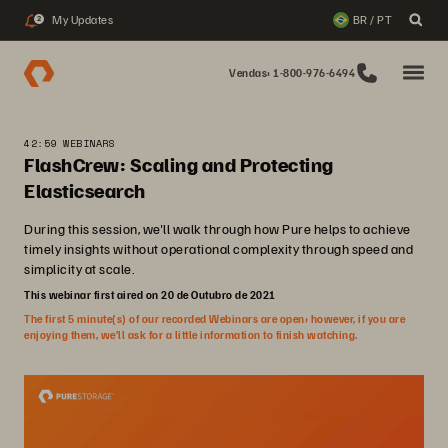
My Updates
BR / PT
2
Vendas: 1-800-976-6494
42:59 WEBINARS
FlashCrew: Scaling and Protecting
Elasticsearch
During this session, we'll walk through how Pure helps to achieve
timely insights without operational complexity through speed and
simplicity at scale.
This webinar first aired on 20 de Outubro de 2021
The first 5 minute(s) of our recorded Webinars are open; however, if you are
enjoying them, we’ll ask for a little information to finish watching.