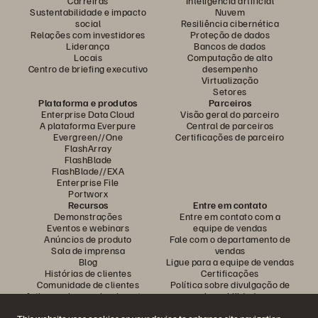
Carreiras
Inteligência artificial
Sustentabilidade e impacto
Nuvem
social
Resiliência cibernética
Relações com investidores
Proteção de dados
Liderança
Bancos de dados
Locais
Computação de alto
Centro de briefing executivo
desempenho
Virtualização
Setores
Plataforma e produtos
Parceiros
Enterprise Data Cloud
Visão geral do parceiro
A plataforma Everpure
Central de parceiros
Evergreen//One
Certificações de parceiro
FlashArray
FlashBlade
FlashBlade//EXA
Enterprise File
Portworx
Recursos
Entre em contato
Demonstrações
Entre em contato com a
Eventos e webinars
equipe de vendas
Anúncios de produto
Fale com o departamento de
Sala de imprensa
vendas
Blog
Ligue para a equipe de vendas
Histórias de clientes
Certificações
Comunidade de clientes
Política sobre divulgação de
Artigos sobre conhecimentos
vulnerabilidades