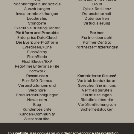
Nachhaltigkeit und soziale
Cloud
Auswirkungen
Cyber-Resilienz
Investorenbeziehungen
Datensicherheit
Leadership
Datenbanken
Standorte
Virtualisierung
Executive Briefing Center
Plattform und Produkte
Partner
Enterprise Data Cloud
Partnerübersicht
Die Everpure-Plattform
Partner Central
Evergreen//One
Partnerzertifizierungen
FlashArray
FlashBlade
FlashBlade//EXA
Real-time Enterprise File
Portworx
Ressourcen
Kontaktieren Sie uns!
Pure360-Demos
Vertrieb kontaktieren
Veranstaltungen und
Sprechen Sie mit uns
Webinare
Vertrieb anrufen
Produktankündigungen
Zertifizierungen
Newsroom
Richtlinie über die
Blog
Veröffentlichung von
Kundenberichte
Sicherheitslücken
Kunden-Community
Wissensartikel
This website uses cookies on your device to enhance site navigation,