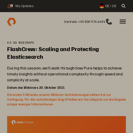
My Updates
DE / DE
2
Vertrieb: +49 800 976 6494
42:59 WEBINARE
FlashCrew: Scaling and Protecting
Elasticsearch
During this session, we'll walk through how Pure helps to achieve
timely insights without operational complexity through speed and
simplicity at scale.
Datum des Webinars 20. Oktober 2021
Die ersten 5 Minuten unserer Webinar-Aufzeichnungen stehen frei zur
Verfügung. Für den vollständigen Zugriff bitten wir Sie lediglich um die Angabe
einiger weniger Informationen.