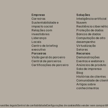
Empresa
Soluções
Carreiras
Inteligência artificial
Sustentabilidade e
Nuvem
impacto social
Resiliência cibernéti
Relações com
Proteção de dados
investidores
Bancos de dados
Liderança
Computação de alto
Locais
desempenho
Centro de briefing
Virtualização
executivo
Setores
Parceiros
Recursos
Visão geral do parceiro
Demonstrações
Central de parceiros
Eventos e webinars
Certificações de parceiro
Anúncios de produto
Sala de imprensa
Blog
Histórias de clientes
Comunidade de client
Artigos sobre
conhecimentos
uestões legais
Central de confiabilidade
Configurações de cookies
Não vender nem compartil