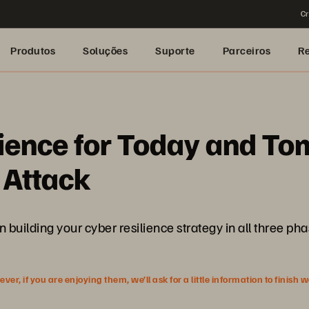
Cr
Produtos
Soluções
Suporte
Parceiros
R
lience for Today and To
 Attack
 building your cyber resilience strategy in all three pha
r, if you are enjoying them, we’ll ask for a little information to finish 