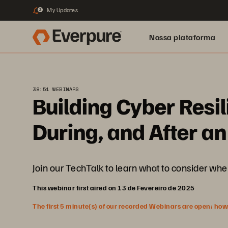
My Updates
2
Nossa plataforma
38:51 WEBINARS
Building Cyber Resi
During, and After an
Join our TechTalk to learn what to consider when
This webinar first aired on 13 de Fevereiro de 2025
The first 5 minute(s) of our recorded Webinars are open; howeve