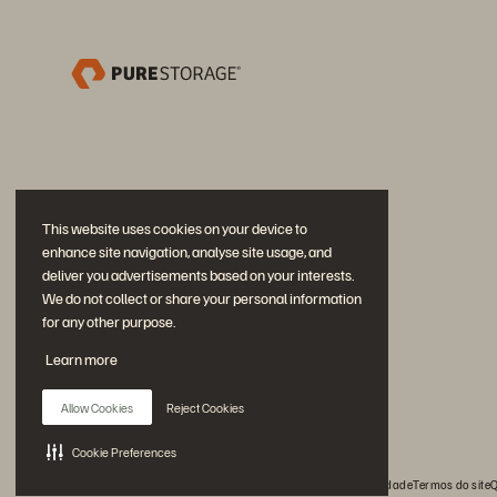
This website uses cookies on your device to
enhance site navigation, analyse site usage, and
deliver you advertisements based on your interests.
We do not collect or share your personal information
for any other purpose.
Participe da conversa
Learn more
Siga todas as redes sociais da Everpure
Allow Cookies
Reject Cookies
Cookie Preferences
© 2026 Everpure, Inc. Todos os direitos reservados.
Privacidade
Termos do site
Q