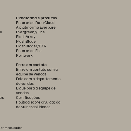
Plataforma e produtos
Enterprise Data Cloud
A plataforma Everpure
ca
Evergreen//One
FlashArray
FlashBlade
FlashBlade//EXA
Enterprise File
Portworx
Entre em contato
Entre em contato com a
equipe de vendas
Fale com o departamento
de vendas
Ligue para a equipe de
vendas
es
Certificações
Política sobre divulgação
de vulnerabilidades
har meus dados