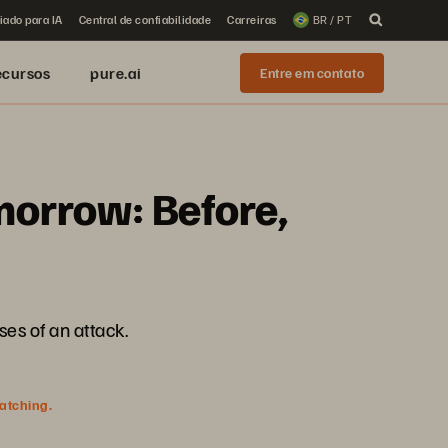
iado para IA
Central de confiabilidade
Carreiras
BR / PT
ecursos
pure.ai
Entre em contato
morrow: Before,
ses of an attack.
watching.