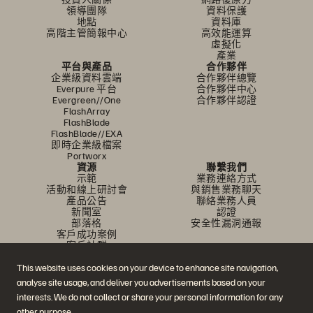
領導團隊
資料保護
地點
資料庫
高階主管簡報中心
高效能運算
虛擬化
產業
平台與產品
合作夥伴
企業級資料雲端
合作夥伴總覽
Everpure 平台
合作夥伴中心
Evergreen//One
合作夥伴認證
FlashArray
FlashBlade
FlashBlade//EXA
即時企業級檔案
Portworx
資源
聯繫我們
示範
業務連絡方式
活動和線上研討會
與銷售業務聊天
產品公告
聯絡業務人員
新聞室
認證
部落格
安全性漏洞通報
客戶成功案例
客戶社群
知識文章
This website uses cookies on your device to enhance site navigation,
analyse site usage, and deliver you advertisements based on your
加入討論
interests. We do not collect or share your personal information for any
other purpose.