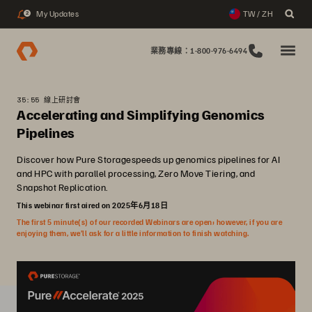
My Updates
TW / ZH
2
業務專線：1-800-976-6494
35:55 線上研討會
Accelerating and Simplifying Genomics
Pipelines
Discover how Pure Storagespeeds up genomics pipelines for AI
and HPC with parallel processing, Zero Move Tiering, and
Snapshot Replication.
This webinar first aired on 2025年6月18日
The first 5 minute(s) of our recorded Webinars are open; however, if you are
enjoying them, we’ll ask for a little information to finish watching.