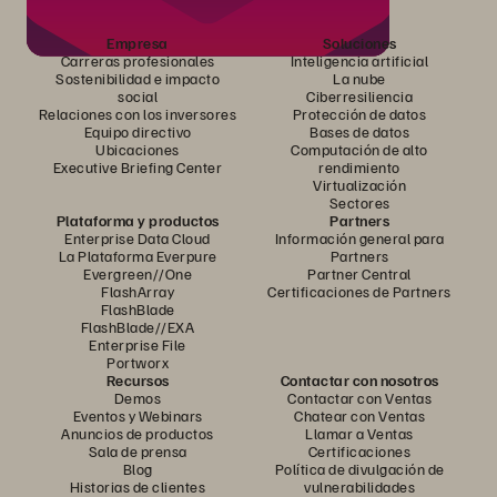
Empresa
Soluciones
Carreras profesionales
Inteligencia artificial
Sostenibilidad e impacto
La nube
social
Ciberresiliencia
Relaciones con los inversores
Protección de datos
Equipo directivo
Bases de datos
Ubicaciones
Computación de alto
Executive Briefing Center
rendimiento
Virtualización
Sectores
Plataforma y productos
Partners
Enterprise Data Cloud
Información general para
La Plataforma Everpure
Partners
Evergreen//One
Partner Central
FlashArray
Certificaciones de Partners
FlashBlade
FlashBlade//EXA
Enterprise File
Portworx
Recursos
Contactar con nosotros
Demos
Contactar con Ventas
Eventos y Webinars
Chatear con Ventas
Anuncios de productos
Llamar a Ventas
Sala de prensa
Certificaciones
Blog
Política de divulgación de
Historias de clientes
vulnerabilidades