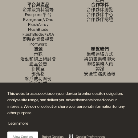
平台與產品
合作夥伴
企業級資料雲端
合作夥伴總覽
Everpure 平台
合作夥伴中心
Evergreen//One
合作夥伴認證
FlashArray
FlashBlade
FlashBlade//EXA
即時企業級檔案
Portworx
資源
聯繫我們
示範
業務連絡方式
活動和線上研討會
與銷售業務聊天
產品公告
聯絡業務人員
新聞室
認證
部落格
安全性漏洞通報
客戶成功案例
客戶社群
知識文章
This website uses cookies on your device to enhance site navigation,
analyse site usage, and deliver you advertisements based on your
加入討論
interests. We do not collect or share your personal information for any
other purpose.
追蹤所有 Everpure 官方社群平台
Learn more
Allow Cookies
Reject Cookies
Cookie Preferences