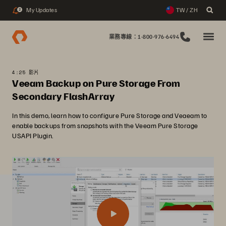
My Updates
TW / ZH
2
業務專線：1-800-976-6494
4:25 影片
Veeam Backup on Pure Storage From
Secondary FlashArray
In this demo, learn how to configure Pure Storage and Veaeam to
enable backups from snapshots with the Veeam Pure Storage
USAPI Plugin.