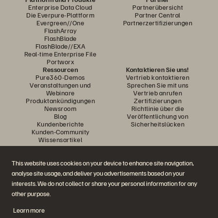
Enterprise Data Cloud
Partnerübersicht
Die Everpure-Plattform
Partner Central
Evergreen//One
Partnerzertifizierungen
FlashArray
FlashBlade
FlashBlade//EXA
Real-time Enterprise File
Portworx
Ressourcen
Kontaktieren Sie uns!
Pure360-Demos
Vertrieb kontaktieren
Veranstaltungen und
Sprechen Sie mit uns
Webinare
Vertrieb anrufen
Produktankündigungen
Zertifizierungen
Newsroom
Richtlinie über die
Blog
Veröffentlichung von
Kundenberichte
Sicherheitslücken
Kunden-Community
Wissensartikel
This website uses cookies on your device to enhance site navigation,
Diskutiere mit
analyse site usage, and deliver you advertisements based on your
Folgen Sie den Everpure Social Media Kanälen
interests. We do not collect or share your personal information for any
other purpose.
Learn more