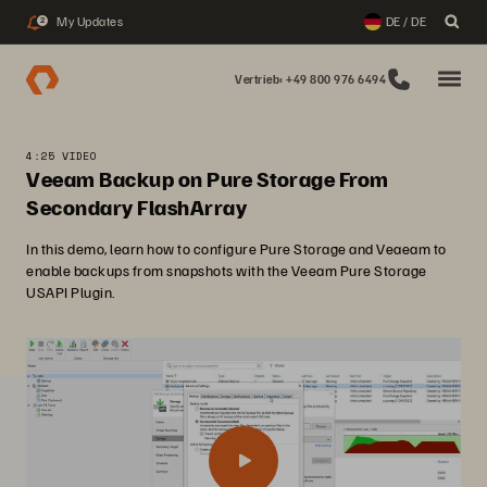
My Updates
DE / DE
2
Vertrieb: +49 800 976 6494
4:25 VIDEO
Veeam Backup on Pure Storage From
Secondary FlashArray
In this demo, learn how to configure Pure Storage and Veaeam to
enable backups from snapshots with the Veeam Pure Storage
USAPI Plugin.