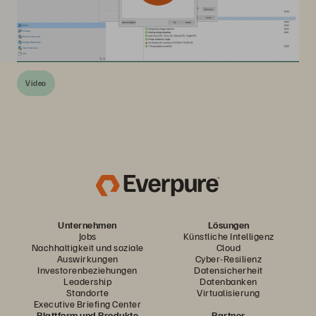
Video
Unternehmen
Lösungen
Jobs
Künstliche Intelligenz
Nachhaltigkeit und soziale
Cloud
Auswirkungen
Cyber-Resilienz
Investorenbeziehungen
Datensicherheit
Leadership
Datenbanken
Standorte
Virtualisierung
Executive Briefing Center
Plattform und Produkte
Partner