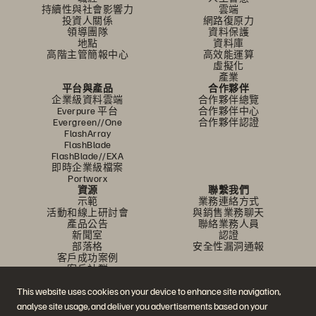
持續性與社會影響力
雲端
投資人關係
網路復原力
領導團隊
資料保護
地點
資料庫
高階主管簡報中心
高效能運算
虛擬化
產業
平台與產品
合作夥伴
企業級資料雲端
合作夥伴總覽
Everpure 平台
合作夥伴中心
Evergreen//One
合作夥伴認證
FlashArray
FlashBlade
FlashBlade//EXA
即時企業級檔案
Portworx
資源
聯繫我們
示範
業務連絡方式
活動和線上研討會
與銷售業務聊天
產品公告
聯絡業務人員
新聞室
認證
部落格
安全性漏洞通報
客戶成功案例
客戶社群
知識文章
This website uses cookies on your device to enhance site navigation,
analyse site usage, and deliver you advertisements based on your