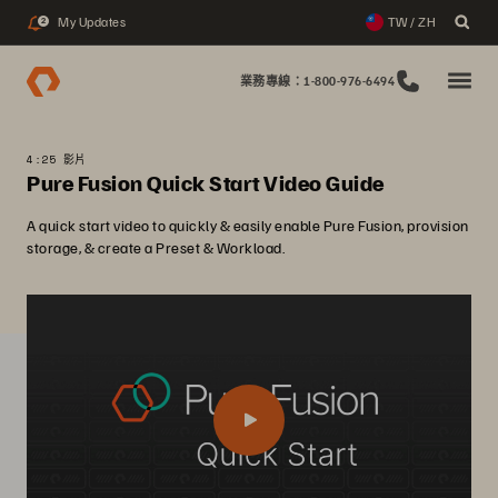
My Updates
TW / ZH
2
業務專線：1-800-976-6494
4:25 影片
Pure Fusion Quick Start Video Guide
A quick start video to quickly & easily enable Pure Fusion, provision
storage, & create a Preset & Workload.