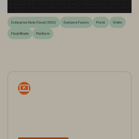
Enterprise Data Cloud (EDC)
Everpure Fusion
Pure1
Vidéo
FlashBlade
Platform
Essayez Pure Fusion pour FlashArray.
Testez Pure Fusion™ pour FlashArray™ dans une démo pratique
pour mieux comprendre comment notre solution simplifie la
gestion de parc, prend en charge le provisioning à distance et
permet de contrôler plusieurs baies.