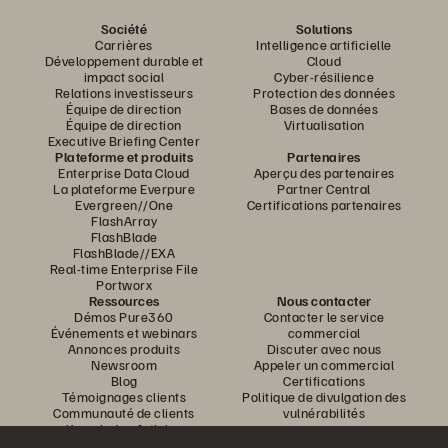
Société
Solutions
Carrières
Intelligence artificielle
Développement durable et
Cloud
impact social
Cyber-résilience
Relations investisseurs
Protection des données
Équipe de direction
Bases de données
Équipe de direction
Virtualisation
Executive Briefing Center
Plateforme et produits
Partenaires
Enterprise Data Cloud
Aperçu des partenaires
La plateforme Everpure
Partner Central
Evergreen//One
Certifications partenaires
FlashArray
FlashBlade
FlashBlade//EXA
Real-time Enterprise File
Portworx
Ressources
Nous contacter
Démos Pure360
Contacter le service
Événements et webinars
commercial
Annonces produits
Discuter avec nous
Newsroom
Appeler un commercial
Blog
Certifications
Témoignages clients
Politique de divulgation des
Communauté de clients
vulnérabilités
Knowledge Articles