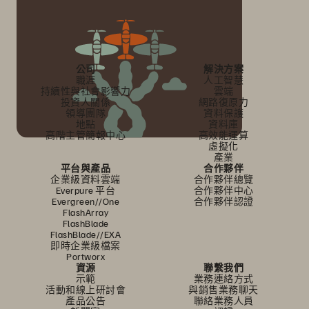
公司
解決方案
職涯
人工智慧
持續性與社會影響力
雲端
投資人關係
網路復原力
領導團隊
資料保護
地點
資料庫
高階主管簡報中心
高效能運算
虛擬化
產業
平台與產品
合作夥伴
企業級資料雲端
合作夥伴總覽
Everpure 平台
合作夥伴中心
Evergreen//One
合作夥伴認證
FlashArray
FlashBlade
FlashBlade//EXA
即時企業級檔案
Portworx
資源
聯繫我們
示範
業務連絡方式
活動和線上研討會
與銷售業務聊天
產品公告
聯絡業務人員