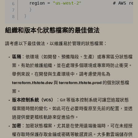
   region = 
"us-west-2"
            # AWS reg
}
}
組織和版本化狀態檔案的最佳做法
請考慮以下最佳做法，以維護易於管理的狀態檔案：
區隔
：依環境（如開發、預備階段、生產）或專案區分狀態檔
案，有助於維護組織，並在處理多個環境或專案時防止衝突。
舉例來說，在開發與生產環境中，請考慮使用名為
terraform.tfstate.dev
與
terraform.tfstate.prod
的個別狀態檔
案。
版本控制系統（VCS）
：Git 等版本控制系統可讓您追蹤狀態
檔案隨時間的變化。如此可在必要時復原至先前的配置，並透
過提供變更稽核軌跡來促進協作。
加密
：加密狀態檔案，尤其是在使用遠端後端時，可在未經授
權存取時保護存取金鑰或密碼等敏感資訊。大多數雲端儲存供