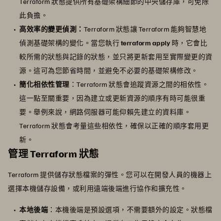
Terraform 狀態提供所有基礎架構細節的中央儲存庫，可免除
此負擔。
高效率的變更偵測：
Terraform 狀態讓 Terraform 能夠智慧地
偵測基礎架構的變化。當您執行
terraform apply
時，它會比
較所需的狀態與記錄的狀態，並只將更新套用至實際變更的資
源。這可為您節省時間，並避免不必要的基礎架構修改。
簡化相依性管理
：Terraform 狀態會追蹤資源之間的相依性。
這一點至關重要，因為建立或更新資源的順序有時可能很重
要。舉例來說，網路伺服器可能仰賴先建立的資料庫。
Terraform 狀態會考量這些相依性，確保以正確的順序套用更
新。
管理 Terraform 狀態
Terraform 提供儲存狀態檔案的彈性。您可以在開發人員的機器上
選擇本機儲存設備，或利用遠端後端進行協作和擴充性。
本地後端
：本機後端是預設選項，不需要額外的設定。狀態檔