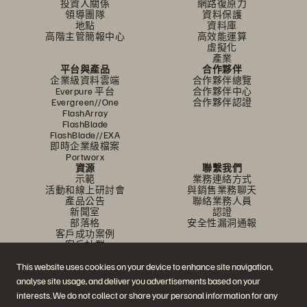
投資人關係
網路復原力
領導團隊
資料保護
地點
資料庫
高階主管簡報中心
高效能運算
虛擬化
產業
平台與產品
合作夥伴
企業級資料雲端
合作夥伴總覽
Everpure 平台
合作夥伴中心
Evergreen//One
合作夥伴認證
FlashArray
FlashBlade
FlashBlade//EXA
即時企業級檔案
Portworx
資源
聯繫我們
示範
業務連絡方式
活動和線上研討會
與銷售業務聊天
產品公告
聯絡業務人員
新聞室
認證
部落格
安全性漏洞通報
客戶成功案例
客戶社群
知識文章
This website uses cookies on your device to enhance site navigation,
analyse site usage, and deliver you advertisements based on your
interests. We do not collect or share your personal information for any
加入討論