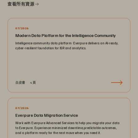
查看所有資源
07/2026
Modern Data Platform for the Intelligence Community
Intelligence community data platform: Everpure delivers an AI-ready,
cyber-resilient foundation for ISR and analytics.
白皮書
4 頁
07/2026
Everpure Data Migration Service
Work with Everpure Advanced Services to help you migrate your data
to Everpure. Experience minimized downtime,predictable outcomes,
and a platform ready for the next move when you need it.