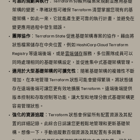
可靠的規劃與執行
：Terraform 仰賴州檔案來規劃並應用基礎
架構的變更。準確狀態可確保 Terraform 清楚掌握您現有的基
礎架構。如此一來，它就能產生更可靠的執行計畫，並避免在
變更應用過程中發生錯誤。
團隊協作
：Terraform State 促進基礎架構專案的協作。藉由將
狀態檔案儲存在中央位置，例如 HashiCorp Cloud Terraform
Registry 等遠端後端，或是
雲端儲存
服務，多位團隊成員可以
同時處理相同的基礎架構設定，並促進集中式基礎架構管理。
適用於大型基礎架構的可擴充性
：隨著基礎架構的複雜性不斷
增加，在本地管理 Terraform 狀態可能會變得繁瑣。將狀態儲
存在遠端後端可讓您更有效地擴展 Terraform。遠端後端提供
版本控制和存取控制等功能，讓大型和地理分散式基礎架構更
容易管理狀態。
強化的資源追蹤
：Terraform 狀態會保留所有配置資源及其配
置的詳細記錄。此綜合日誌讓您更輕鬆地管理和更新基礎架
構。想像一下，手動追蹤數百個資源及其配置有多困難。