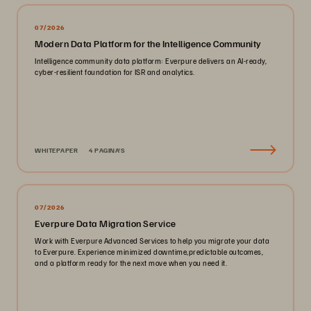
07/2026
Modern Data Platform for the Intelligence Community
Intelligence community data platform: Everpure delivers an AI-ready,
cyber-resilient foundation for ISR and analytics.
WHITEPAPER
4 PAGINA'S
07/2026
Everpure Data Migration Service
Work with Everpure Advanced Services to help you migrate your data
to Everpure. Experience minimized downtime,predictable outcomes,
and a platform ready for the next move when you need it.