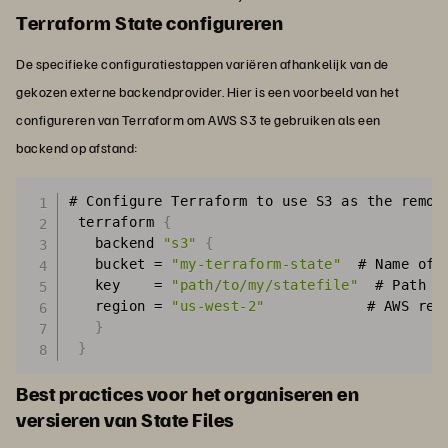
Terraform State configureren
De specifieke configuratiestappen variëren afhankelijk van de
gekozen externe backendprovider. Hier is een voorbeeld van het
configureren van Terraform om AWS S3 te gebruiken als een
backend op afstand:
# Configure Terraform to use S3 as the remote
 terraform 
{
   backend 
"s3"
{
   bucket = 
"my-terraform-state"
  # Name of 
   key    = 
"path/to/my/statefile"
  # Path w
   region = 
"us-west-2"
            # AWS reg
}
}
Best practices voor het organiseren en
versieren van State Files