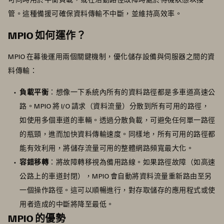
管。這種備援可確保資料傳輸不中斷，並維持高效率。
MPIO 如何運作？
MPIO 在幕後運用兩個關鍵機制，優化儲存設備與伺服器之間的資
料傳輸：
負載平衡
：想像一下系統內所有的資料路徑都是多車道高速公
路。MPIO 將 I/O 請求（資料流量）分散到所有可用的路徑，
如使用多個車道的車輛。透過分散負載，可避免任何單一路徑
的瓶頸，進而加快資料傳輸速度。同樣地，所有可用的路徑都
能有效利用，將儲存流量可用的整體網路頻寬最大化。
容錯移轉
：將故障轉移視為備用路線。如果路徑故障（如高速
公路上的車道封閉），MPIO 會自動將資料流量重新路由至另
一個操作路徑。這可以順暢進行，對存取儲存的應用程式或使
用者造成的中斷將降至最低。
MPIO 的優勢