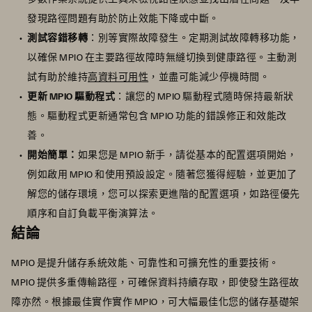
發現路徑問題有助於防止效能下降或中斷。
測試容錯移轉
：別等實際故障發生。定期測試故障轉移功能，
以確保 MPIO 在主要路徑故障時無縫切換到健康路徑。主動測
試有助於維持
高資料可用性
，並盡可能減少停機時間。
更新 MPIO 驅動程式
：讓您的 MPIO 驅動程式隨時保持最新狀
態。驅動程式更新通常包含 MPIO 功能的錯誤修正和效能改
善。
開始簡單：
如果您是 MPIO 新手，請從基本的配置選項開始，
例如啟用 MPIO 和使用預設設定。隨著您獲得經驗，並更加了
解您的儲存環境，您可以探索更進階的配置選項，如路徑優先
順序和自訂負載平衡演算法。
結論
MPIO 是提升儲存系統效能、可靠性和可擴充性的重要技術。
MPIO 提供多重傳輸路徑，可確保資料持續存取，即使發生路徑故
障亦然。根據最佳實作實作 MPIO，可大幅最佳化您的儲存基礎架