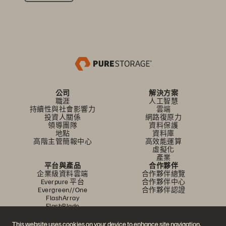
公司
解決方案
職涯
人工智慧
持續性與社會影響力
雲端
投資人關係
網路復原力
領導團隊
資料保護
地點
資料庫
高階主管簡報中心
高效能運算
虛擬化
產業
平台與產品
合作夥伴
企業級資料雲端
合作夥伴總覽
Everpure 平台
合作夥伴中心
Evergreen//One
合作夥伴認證
FlashArray
FlashBlade
FlashBlade//EXA
即時企業級檔案
This website uses cookies on your device to enhance site navigation,