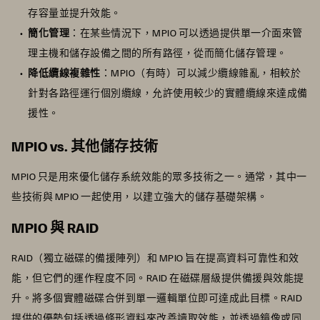
存容量並提升效能。
簡化管理
：在某些情況下，MPIO 可以透過提供單一介面來管
理主機和儲存設備之間的所有路徑，從而簡化儲存管理。
降低纜線複雜性
：MPIO（有時）可以減少纜線雜亂，相較於
針對各路徑運行個別纜線，允許使用較少的實體纜線來達成備
援性。
MPIO vs. 其他儲存技術
MPIO 只是用來優化儲存系統效能的眾多技術之一。通常，其中一
些技術與 MPIO 一起使用，以建立強大的儲存基礎架構。
MPIO 與 RAID
RAID（獨立磁碟的備援陣列）和 MPIO 旨在提高資料可靠性和效
能，但它們的運作程度不同。RAID 在磁碟層級提供備援與效能提
升。將多個實體磁碟合併到單一邏輯單位即可達成此目標。RAID
提供的優勢包括透過條形資料來改善讀取效能，並透過鏡像或同