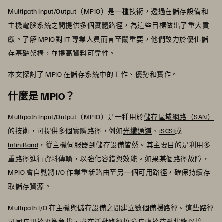
Multipath Input/Output（MPIO）是一種技術，透過在儲存設備和
主機電腦系統之間提供多個實體路徑，為這些目標做出了重大貢
獻。了解 MPIO 對 IT 專業人員而言至關重要，他們致力於優化儲
存基礎架構，並提高資料可靠性。
本文探討了 MPIO 在儲存系統中的工作、優勢和實作。
什麼是 MPIO？
Multipath Input/Output（MPIO）是一種用於
儲存區域網路（SAN）
的技術，可提供多個實體路徑，例如
光纖通道
、
iSCSI
或
InfiniBand
，從主機伺服器到儲存設備皆然。其主要目的是利用多
重路徑進行資料傳輸，以強化容錯與效能。如果某個路徑故障，
MPIO 會自動將 I/O 作業重新路由至另一個可用路徑，確保持續存
取儲存資源。
Multipath I/O 在主機與儲存設備之間建立數個備援路徑。這些路徑
可同時用於平衡負載，或在活動路徑故障時處於待機狀態以接