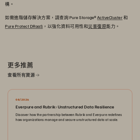
構。
如需進階儲存解決方案，請查詢 Pure Storage®
ActiveCluster
和
Pure Protect DRaaS
，以強化資料可用性和
災害復原
能力。
更多推薦
查看所有資源
08/2026
Everpure and Rubrik: Unstructured Data Resilience
Discover how the partnership between Rubrik and Everpure redefines
how organizations manage and secure unstructured data at scale.