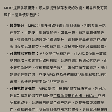
MPIO 提供多項優勢，可大幅提升儲存系統的效能、可靠性及可管
理性。這些優點包括：
效能提升
：MPIO 利用多種路徑進行資料傳輸，相較於單一路
徑設定，可能使可用頻寬加倍。如此一來，資料傳輸速度更
快，整體儲存系統效能也得到提升，這對需要高速資料存取的
應用程式尤其有益，例如資料庫、虛擬機器和影片編輯軟體。
可靠性和容錯性
：MPIO 提供多種路徑，可大幅降低單一故障
點的風險。如果某個路徑故障，系統無縫切換到替代路徑，而
不會中斷服務。這種故障安全設計可確保持續存取資料、盡可
能減少停機時間，並使 MPIO 成為任務關鍵型應用程式的理想
選擇，即便是輕微中斷也非常昂貴。
可擴充性與彈性
：MPIO 提供可擴充的儲存解決方案。您可以
輕鬆新增新的儲存控制器或
主機匯流排介面卡（HBAs）
並搭
配其他路徑，系統會自動整合這些路徑，以提升效能和備援
性。這樣的彈性可隨著資料儲存需求的成長，更輕鬆地擴充儲