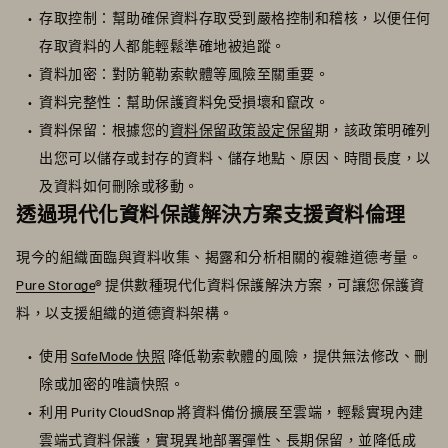
存取控制：幫助確保資料存取受到嚴格控制和稽核，以便任何
存取資料的人都能輕鬆準確地被追蹤。
資料加密：對防範勒索軟體等風險至關重要。
資料完整性：幫助保護資料免受損壞和竄改。
資料保留：根據您的
資料保留政策設定保留
期，該政策明確列
出您可以儲存或封存的資料、儲存地點、原因、時間長度，以
及資料如何刪除或移動。
透過現代化資料保護解決方案支援資料倫理
現今的組織面臨與資料收集、揭露和分析相關的複雜道德考量。
Pure Storage
® 提供數種現代化資料保護解決方案，可讓您保護資
料，以支援組織的道德資料架構。
使用
SafeMode 快照
降低勒索軟體的風險，提供無法修改、刪
除或加密的唯讀快照。
利用 Purity CloudSnap 將資料備份擴展至雲端，輕鬆實現內建
雲端式資料保護，實現異地部署彈性、長期保留，並降低成