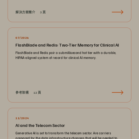
解決方案簡介
3 頁
07/2026
FlashBlade and Redis: Two-Tier Memory for Clinical AI
FlashBlade and Redis pair a submillisecond hot tier with a durable,
HIPAA-aligned system of record for clinical AI memory.
參考架構
12 頁
11/2024
AI and the Telecom Sector
Generative AI is set to transform the telecom sector. Are carriers
prepared for the data infrastructure changes that will be needed to