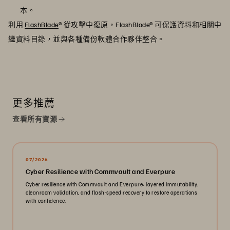
本。
利用
FlashBlade
® 從攻擊中復原，FlashBlade® 可保護資料和相關中
繼資料目錄，並與各種備份軟體合作夥伴整合。
更多推薦
查看所有資源
07/2026
Cyber Resilience with Commvault and Everpure
Cyber resilience with Commvault and Everpure: layered immutability,
cleanroom validation, and flash-speed recovery to restore operations
with confidence.