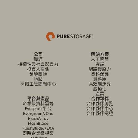
公司
解決方案
職涯
人工智慧
持續性與社會影響力
雲端
投資人關係
網路復原力
領導團隊
資料保護
地點
資料庫
高階主管簡報中心
高效能運算
虛擬化
產業
平台與產品
合作夥伴
企業級資料雲端
合作夥伴總覽
Everpure 平台
合作夥伴中心
Evergreen//One
合作夥伴認證
FlashArray
FlashBlade
FlashBlade//EXA
即時企業級檔案
Portworx