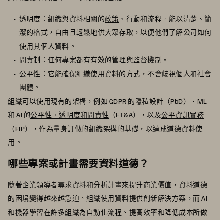
透明度：組織與資料相關的
政策
、行動和流程，能以清楚、簡
潔的格式，自由且輕鬆地供大眾存取，以便他們了解公司如何
使用其個人資料。
問責制：任何專案都有有效的管理與監督機制。
公平性：它能確保組織使用資料的方式，不會歧視個人和社會
團體。
組織可以使用現有的架構，例如 GDPR 的
隱私設計
（PbD）、ML
和 AI 的
公平性、透明度和問責性
（FT&A），以及
公平資訊實務
（FIP），作為量身訂做的組織架構的基礎，以達成道德資料使
用。
哪些專案或計畫需要資料道德？
隨著企業領導者尋求資料和分析計畫來提升商業價值，資料道德
的困境變得越來越急迫。組織使用資料提供創新解決方案，而 AI
和機器學習在許多組織為自動化流程、提高效率和降低成本所做