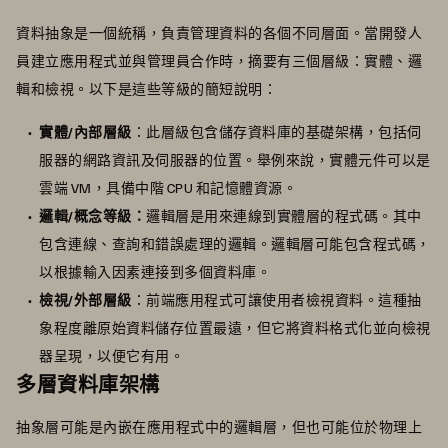
資料抽象是一個統稱，負責管理資料的各個不同層面。當開發人
員建立應用程式並與管理員合作時，摘要有三個層級：實體、邏
輯和檢視。以下是這些等級的簡短說明：
實體/內部層級
：此層級包含儲存資料庫的基礎架構，包括伺
服器的網路資訊及伺服器的位置。舉例來說，實體元件可以是
雲端 VM，具備中階 CPU 和記憶體資源。
邏輯/概念等級：
邏輯層是用來連線到實體層的程式碼。其中
包含連線、查詢和錯誤處理的邏輯。邏輯層可能包含程式碼，
以根據輸入因素連接到多個資料庫。
檢視/外部層級
：前端應用程式可讓使用者檢視資料。這種抽
象程度離原始資料儲存位置最遠，但它將資料格式化並向檢視
器呈現，以便它有用。
多層資料庫架構
抽象層可能是內嵌在應用程式中的邏輯層，但也可能位於物理上