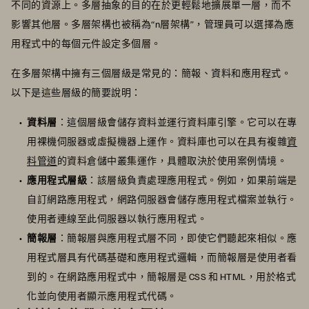
不同的資源上。多層抽象的目的在於更輕鬆地擴展單一層，而不
影響其他層。多層架構也被稱為“n層架構”，管理員可以選擇為應
用程式中的每個元件設定多個層。
在多層架構中擁有三個層級是常見的：簡報、資料和應用程式。
以下是這些層級的簡要說明：
資料層
：這個層級會儲存資料並運行資料庫引擎。它可以在專
用裸機伺服器或虛擬機器上運作。資料庫也可以在具有複雜
資
料管道
的資料倉儲中叢集運作，具體取決於使用案例情境。
應用程式層級
：該層級負責處理應用程式。例如，如果前端是
自訂網路應用程式，網路伺服器會儲存應用程式檔案並執行。
使用者連線至此伺服器以執行應用程式。
簡報層
：簡報層與應用程式層不同，即使它們聽起來相似。應
用程式層具有代碼基礎和應用程式邏輯，而簡報層是使用者看
到的。在網路應用程式中，簡報層是 CSS 和 HTML，用於格式
化並向使用者顯示應用程式代碼。