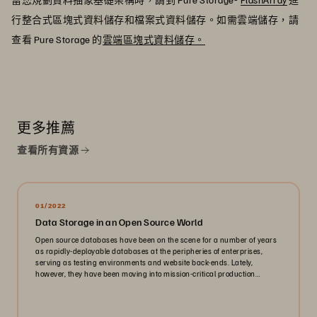
行整合式區塊式資料儲存和檔案式資料儲存。如需雲端儲存，請
查看 Pure Storage 的
雲端區塊式資料儲存。
更多推薦
查看所有資源
01/2022
Data Storage in an Open Source World
Open source databases have been on the scene for a number of years
as rapidly-deployable databases at the peripheries of enterprises,
serving as testing environments and website back-ends. Lately,
however, they have been moving into mission-critical production
environments in a big way. Today, an open source database is just as
likely to be found behind a bank’s customer relationship management
system as it is under the hood of the intensive research center of a