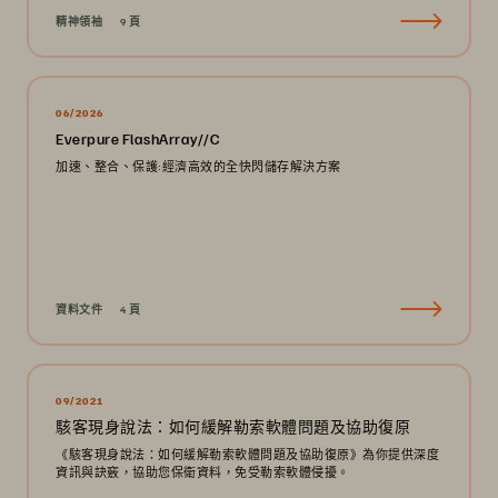
university.
精神領袖
9 頁
06/2026
Everpure FlashArray//C
加速、整合、保護:經濟高效的全快閃儲存解決方案
資料文件
4 頁
09/2021
駭客現身說法：如何緩解勒索軟體問題及協助復原
《駭客現身說法：如何緩解勒索軟體問題及協助復原》為你提供深度
資訊與訣竅，協助您保衛資料，免受勒索軟體侵擾。