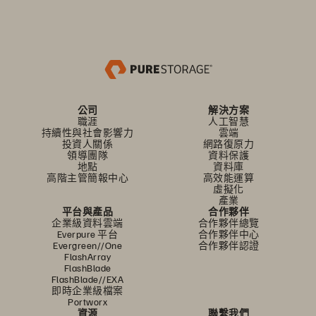
公司
解決方案
職涯
人工智慧
持續性與社會影響力
雲端
投資人關係
網路復原力
領導團隊
資料保護
地點
資料庫
高階主管簡報中心
高效能運算
虛擬化
產業
平台與產品
合作夥伴
企業級資料雲端
合作夥伴總覽
Everpure 平台
合作夥伴中心
Evergreen//One
合作夥伴認證
FlashArray
FlashBlade
FlashBlade//EXA
即時企業級檔案
Portworx
資源
聯繫我們