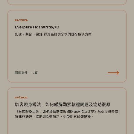
06/2026
Everpure FlashArray//C
加速、整合、保護:經濟高效的全快閃儲存解決方案
資料文件
4 頁
09/2021
駭客現身說法：如何緩解勒索軟體問題及協助復原
《駭客現身說法：如何緩解勒索軟體問題及協助復原》為你提供深度
資訊與訣竅，協助您保衛資料，免受勒索軟體侵擾。