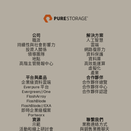
公司
解決方案
職涯
人工智慧
持續性與社會影響力
雲端
投資人關係
網路復原力
領導團隊
資料保護
地點
資料庫
高階主管簡報中心
高效能運算
虛擬化
產業
平台與產品
合作夥伴
企業級資料雲端
合作夥伴總覽
Everpure 平台
合作夥伴中心
Evergreen//One
合作夥伴認證
FlashArray
FlashBlade
FlashBlade//EXA
即時企業級檔案
Portworx
資源
聯繫我們
示範
業務連絡方式
活動和線上研討會
與銷售業務聊天