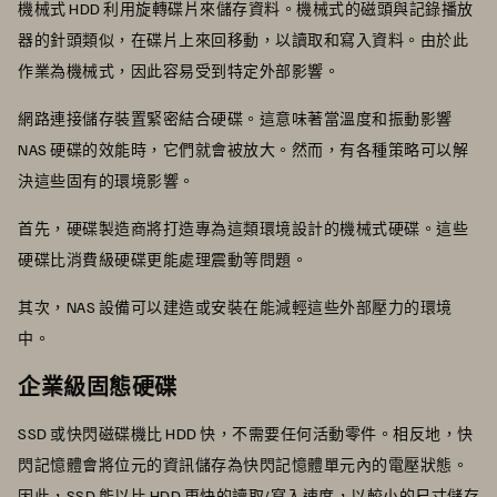
機械式 HDD 利用旋轉碟片來儲存資料。機械式的磁頭與記錄播放
器的針頭類似，在碟片上來回移動，以讀取和寫入資料。由於此
作業為機械式，因此容易受到特定外部影響。
網路連接儲存裝置緊密結合硬碟。這意味著當溫度和振動影響
NAS 硬碟的效能時，它們就會被放大。然而，有各種策略可以解
決這些固有的環境影響。
首先，硬碟製造商將打造專為這類環境設計的機械式硬碟。這些
硬碟比消費級硬碟更能處理震動等問題。
其次，NAS 設備可以建造或安裝在能減輕這些外部壓力的環境
中。
企業級固態硬碟
SSD 或快閃磁碟機比 HDD 快，不需要任何活動零件。相反地，快
閃記憶體會將位元的資訊儲存為快閃記憶體單元內的電壓狀態。
因此，SSD 能以比 HDD 更快的讀取/寫入速度，以較小的尺寸儲存