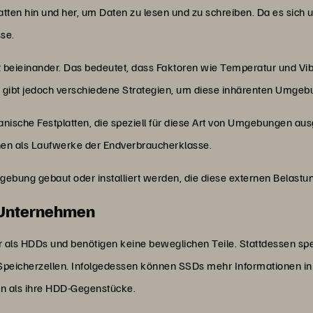
Platten hin und her, um Daten zu lesen und zu schreiben. Da es si
sse.
ht beieinander. Das bedeutet, dass Faktoren wie Temperatur und V
s gibt jedoch verschiedene Strategien, um diese inhärenten Umge
anische Festplatten, die speziell für diese Art von Umgebungen au
hen als Laufwerke der Endverbraucherklasse.
bung gebaut oder installiert werden, die diese externen Belastu
r Unternehmen
 als HDDs und benötigen keine beweglichen Teile. Stattdessen spei
peicherzellen. Infolgedessen können SSDs mehr Informationen in 
rn als ihre HDD-Gegenstücke.