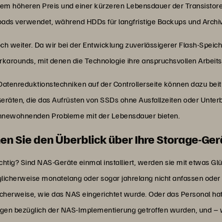
em höheren Preis und einer kürzeren Lebensdauer der Transistoren
loads verwendet, während HDDs für langfristige Backups und Archi
ch weiter. Da wir bei der Entwicklung zuverlässigerer Flash-Speich
rounds, mit denen die Technologie ihre anspruchsvollen Arbeits
Datenreduktionstechniken auf der Controllerseite können dazu be
eräten, die das Aufrüsten von SSDs ohne Ausfallzeiten oder Unter
innewohnenden Probleme mit der Lebensdauer bieten.
 Sie den Überblick über Ihre Storage-Ger
tig? Sind NAS-Geräte einmal installiert, werden sie mit etwas Glü
glicherweise monatelang oder sogar jahrelang nicht anfassen od
icherweise, wie das NAS eingerichtet wurde. Oder das Personal h
n bezüglich der NAS-Implementierung getroffen wurden, und – wa