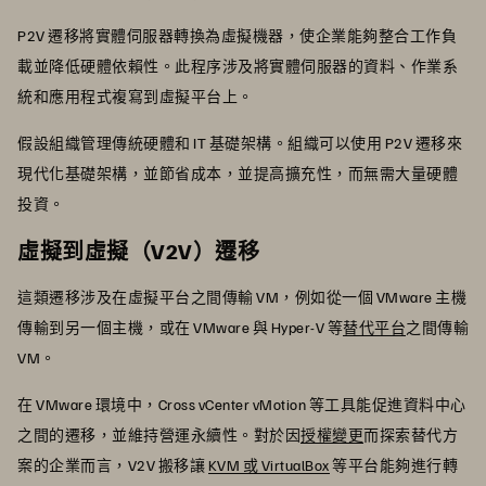
P2V 遷移將實體伺服器轉換為虛擬機器，使企業能夠整合工作負
載並降低硬體依賴性。此程序涉及將實體伺服器的資料、作業系
統和應用程式複寫到虛擬平台上。
假設組織管理傳統硬體和 IT 基礎架構。組織可以使用 P2V 遷移來
現代化基礎架構，並節省成本，並提高擴充性，而無需大量硬體
投資。
虛擬到虛擬（V2V）遷移
這類遷移涉及在虛擬平台之間傳輸 VM，例如從一個 VMware 主機
傳輸到另一個主機，或在 VMware 與 Hyper-V 等
替代平台
之間傳輸
VM。
在 VMware 環境中，Cross vCenter vMotion 等工具能促進資料中心
之間的遷移，並維持營運永續性。對於因
授權變更
而探索替代方
案的企業而言，V2V 搬移讓
KVM 或 VirtualBox
等平台能夠進行轉