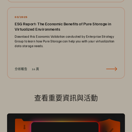
03/2025
ESG Report: The Economic Benefits of Pure Storage in
Virtualized Environments
Download this Economic Validation conducted by Enterprise Strategy
Group to learn how Pure Storage can help you with your virtualization
data storage needs.
分析報告
16 頁
查看重要資訊與活動