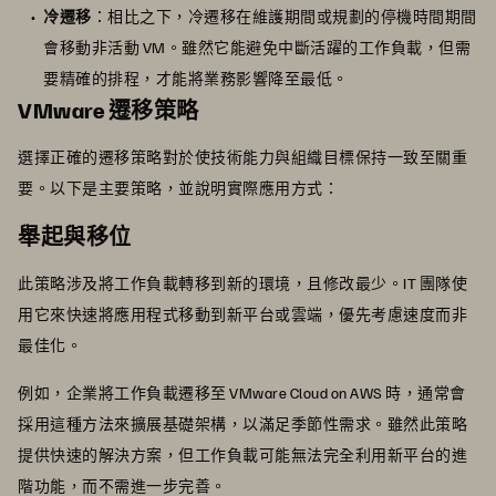
冷遷移
：相比之下，冷遷移在維護期間或規劃的停機時間期間
會移動非活動 VM。雖然它能避免中斷活躍的工作負載，但需
要精確的排程，才能將業務影響降至最低。
VMware 遷移策略
選擇正確的遷移策略對於使技術能力與組織目標保持一致至關重
要。以下是主要策略，並說明實際應用方式：
舉起與移位
此策略涉及將工作負載轉移到新的環境，且修改最少。IT 團隊使
用它來快速將應用程式移動到新平台或雲端，優先考慮速度而非
最佳化。
例如，企業將工作負載遷移至 VMware Cloud on AWS 時，通常會
採用這種方法來擴展基礎架構，以滿足季節性需求。雖然此策略
提供快速的解決方案，但工作負載可能無法完全利用新平台的進
階功能，而不需進一步完善。