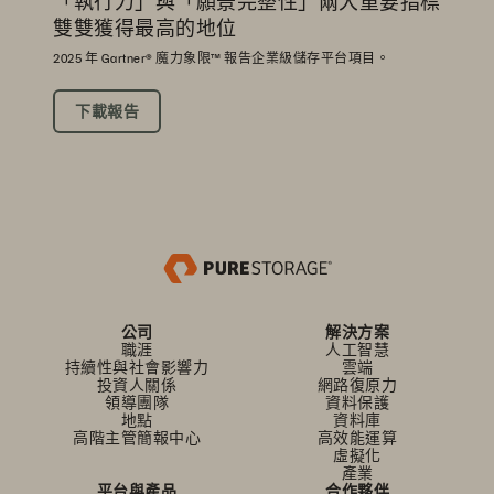
「執行力」與「願景完整性」兩大重要指標
雙雙獲得最高的地位
2025 年 Gartner® 魔力象限™ 報告企業級儲存平台項目。
下載報告
公司
解決方案
職涯
人工智慧
持續性與社會影響力
雲端
投資人關係
網路復原力
領導團隊
資料保護
地點
資料庫
高階主管簡報中心
高效能運算
虛擬化
產業
平台與產品
合作夥伴