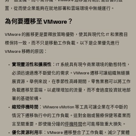
置，從而使企業能夠在就地部署和雲端環境中無縫運行。
為何要遷移至 VMware？
VMware 的搬移更是要釋放策略優勢，使其與現代化 IT 和業務目
標保持一致，而不只是移動工作負載。以下是企業優先進行
VMware 移轉的原因：
實現靈活性和擴展性
：IT 系統具有現今商業環境的動態特性，
必須迅速適應不斷變化的需求。VMware 遷移可讓組織無縫擴
展資源。舉例來說，在季節性高峰期間，零售業務可以將工作
負載遷移至雲端，以處理增加的流量，而不會過度投資就地部
署的基礎架構。
縮短停機時間
：VMware vMotion 等工具可讓企業在不中斷的
情況下遷移執行中的工作負載。這對金融或醫療保健等產業而
言至關重要，即使幾分鐘的
停機時間
也可能導致重大損失。
優化資源利用
率：VMware 遷移整合了工作負載，減少了實體