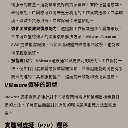
伺服器的數量。這能帶來更好的資源管理，並降低營運成本。
舉例來說，IT 團隊可以將未充分利用的工作負載遷移至共享環
境，以減少資源浪費，並確保最佳硬體使用。
強化災害復原與復原能力
：透過將工作負載遷移至雲端環境，
企業可以獲得強大的災害復原解決方案。VMware Cloud on
AWS 提供複寫服務，即使面臨硬體故障或網路攻擊，也能確
保
業務永續性
。
擁抱現代化
：VMware 遷移通常與更廣泛的現代化工作保持一
致，例如採用混和雲或多重雲端策略。它讓組織能夠將舊有系
統與先進的工具和服務整合，進而提升效能和使用者體驗。
VMware 遷移的類型
VMware 遷移提供多種針對不同基礎架構需求和業務目標量身打
造的方法。了解這些類型對於為您的環境選擇正確方法至關重
要。
實體到虛擬（P2V）遷移