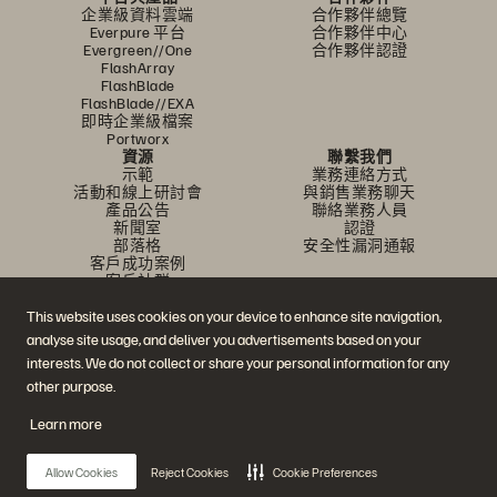
企業級資料雲端
合作夥伴總覽
Everpure 平台
合作夥伴中心
Evergreen//One
合作夥伴認證
FlashArray
FlashBlade
FlashBlade//EXA
即時企業級檔案
Portworx
資源
聯繫我們
示範
業務連絡方式
活動和線上研討會
與銷售業務聊天
產品公告
聯絡業務人員
新聞室
認證
部落格
安全性漏洞通報
客戶成功案例
客戶社群
知識文章
This website uses cookies on your device to enhance site navigation,
analyse site usage, and deliver you advertisements based on your
interests. We do not collect or share your personal information for any
加入討論
other purpose.
追蹤所有 Everpure 官方社群平台
Learn more
Allow Cookies
Reject Cookies
Cookie Preferences
© 2026 Everpure, Inc. 版權所有。