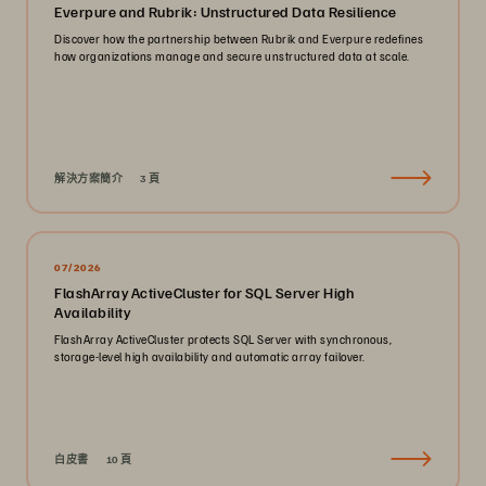
Everpure and Rubrik: Unstructured Data Resilience
Discover how the partnership between Rubrik and Everpure redefines
how organizations manage and secure unstructured data at scale.
解決方案簡介
3 頁
07/2026
FlashArray ActiveCluster for SQL Server High
Availability
FlashArray ActiveCluster protects SQL Server with synchronous,
storage-level high availability and automatic array failover.
白皮書
10 頁