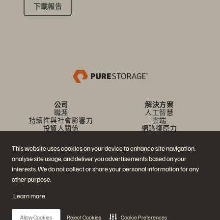
下載報告
公司
解決方案
職涯
人工智慧
持續性與社會影響力
雲端
投資人關係
網路復原力
領導團隊
資料保護
地點
資料庫
This website uses cookies on your device to enhance site navigation,
高階主管簡報中心
高效能運算
analyse site usage, and deliver you advertisements based on your
虛擬化
產業
interests. We do not collect or share your personal information for any
平台與產品
合作夥伴
other purpose.
企業級資料雲端
合作夥伴總覽
Everpure 平台
合作夥伴中心
Learn more
Evergreen//One
合作夥伴認證
FlashArray
FlashBlade
Allow Cookies
Reject Cookies
Cookie Preferences