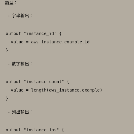
類型：
字串輸出：
output "instance_id" {

  value = aws_instance.example.id

}
數字輸出：
output "instance_count" {

  value = length(aws_instance.example)

}
列出輸出：
output "instance_ips" {
