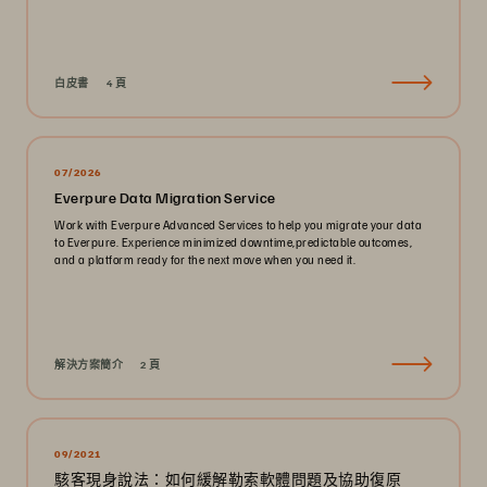
白皮書
4 頁
07/2026
Everpure Data Migration Service
Work with Everpure Advanced Services to help you migrate your data
to Everpure. Experience minimized downtime,predictable outcomes,
and a platform ready for the next move when you need it.
解決方案簡介
2 頁
09/2021
駭客現身說法：如何緩解勒索軟體問題及協助復原