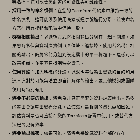
等名稱。這可改善您配置的可讀性與可維護性。
採用一致的命名慣例
：在您的 Terraform 代碼庫中維持一致的
命名慣例。這可能涉及使用底線或連字號進行分離，並使命名
方案在所有模組和配置中保持一致。
群組相關輸出
：以邏輯方式將相關輸出分組在一起。例如，如
果您有多個與資料庫實例（IP 位址、連接埠、使用者名稱）相
關的輸出，請將它們分組到設定檔中的單一標題下。這樣可以
改善組織，並更容易找到特定資訊。
使用評論
：加入明確的評論，以說明每個輸出變數的目的和用
途。這對於可能無法立即自行解釋的輸出，或其他模組或團隊
使用時特別有用。
避免不必要的輸出
：避免為非真正需要的資料定義輸出。過多
的輸出會讓輸出變得混亂，並使識別最相關的資訊更加困難。
評估資料是否可直接在您的 Terraform 配置中使用，或替代方
法是否更有效率。
避免輸出機密
：如果可能，請避免將敏感資料全部儲存在