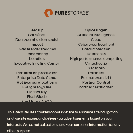
Bedrijf
Oplossingen
Carrières
Artificial Intelligence
Duurzaamheid en social
Cloud
impact
Cyberweerbaarheid
Investeerdersrelaties
Data Protection
Leiderschap
Databases
Locaties
High performance computing
Executive Briefing Center
Virtualisatie
Sectoren
Platform en producten
Partners
Enterprise Data Cloud
Partneroverzicht
Het Everpure-platform
Partner Central
Evergreen//One
Partnercertificaten
FlashArray
FlashBlade
FlashBlade//EXA
Enterprise File
Portworx
This website uses cookies on your device to enhance site navigation,
Resources
Neem contact met ons op
analyse site usage, and deliver you advertisements based on your
Demos
Contact Sales
interests. We do not collect or share your personal information for any
Evenementen en webinars
Chat met Sales
Productaankondigingen
Bel met Sales
other purpose.