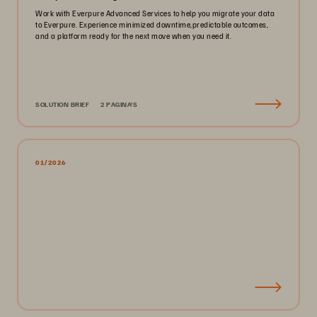
Work with Everpure Advanced Services to help you migrate your data
to Everpure. Experience minimized downtime,predictable outcomes,
and a platform ready for the next move when you need it.
SOLUTION BRIEF
2 PAGINA'S
01/2026