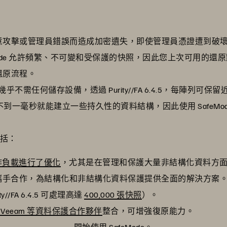
意攻擊或管理員錯誤而造成加密遺失，即使管理員憑證遭到破
eMode 允許頻繁、不可變和受保護的快照，因此您上次可用的
還原流程。
de 幾乎不需任何儲存設備，透過 Purity//FA 6.4.5，每陣列可
照只需不到一毫秒就能建立一些持久性的資料結構，因此使用 Safe
包括：
 工作負載進行了優化
，尤其是在管理和保護大量非結構化資料方
 攜手合作，為結構化和非結構化資料保護提供全面的解決方案
y//FA 6.4.5 可處理高達
400,000 張快照
）。
ty 和 Veeam 等資料保護合作夥伴
整合，可增強復原能力。
開始使用 SafeMode
。