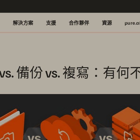
品
解決方案
支援
合作夥伴
資源
pure.a
vs. 備份 vs. 複寫：有