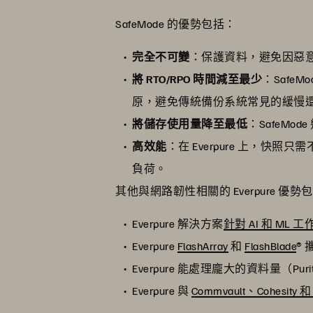
SafeMode 的優勢包括：
完全不可變
：保護資料，避免因惡
將 RTO/RPO 時間減至最少
：Saf
原，避免傳統備份系統常見的緩慢
將儲存使用量降至最低
：SafeMo
高效能
：在 Everpure 上，快
負荷。
其他與網路韌性相關的 Everpure 優勢
Everpure 解決方案
針對 AI 和 ML
Everpure
FlashArray
和
FlashBlade
®
Everpure 能處理龐大的資料量（Purit
Everpure 與
Commvault、Cohesi