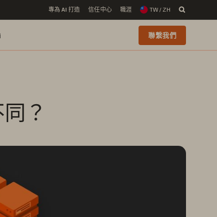
專為 AI 打造
信任中心
職涯
TW / ZH
i
聯繫我們
何不同？