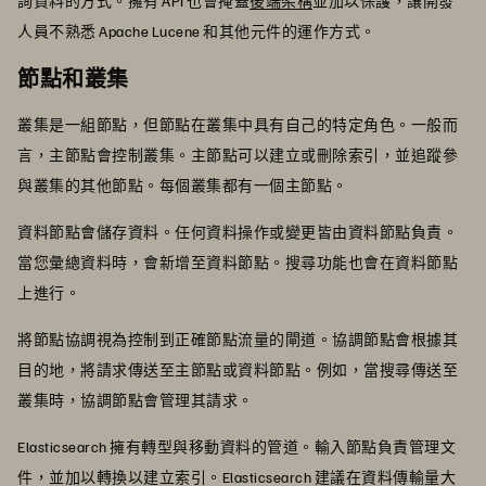
詢資料的方式。擁有 API 也會掩蓋
後端架構
並加以保護，讓開發
人員不熟悉 Apache Lucene 和其他元件的運作方式。
節點和叢集
叢集是一組節點，但節點在叢集中具有自己的特定角色。一般而
言，主節點會控制叢集。主節點可以建立或刪除索引，並追蹤參
與叢集的其他節點。每個叢集都有一個主節點。
資料節點會儲存資料。任何資料操作或變更皆由資料節點負責。
當您彙總資料時，會新增至資料節點。搜尋功能也會在資料節點
上進行。
將節點協調視為控制到正確節點流量的閘道。協調節點會根據其
目的地，將請求傳送至主節點或資料節點。例如，當搜尋傳送至
叢集時，協調節點會管理其請求。
Elasticsearch 擁有轉型與移動資料的管道。輸入節點負責管理文
件，並加以轉換以建立索引。Elasticsearch 建議在資料傳輸量大