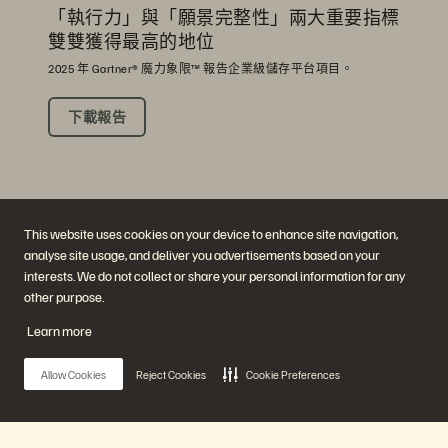
「執行力」與「願景完整性」兩大重要指標
雙雙獲得最高的地位
2025 年 Gartner® 魔力象限™ 報告企業級儲存平台項目。
下載報告
This website uses cookies on your device to enhance site navigation,
analyse site usage, and deliver you advertisements based on your
interests. We do not collect or share your personal information for any
other purpose.
公司
解決方案
Learn more
職涯
人工智慧
持續性與社會影響力
雲端
投資人關係
網路復原力
Allow Cookies
Reject Cookies
Cookie Preferences
領導團隊
資料保護
地點
資料庫
高階主管簡報中心
高效能運算
虛擬化
產業