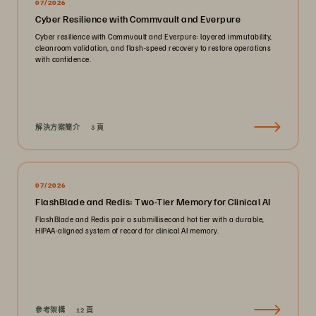
07/2026
Cyber Resilience with Commvault and Everpure
Cyber resilience with Commvault and Everpure: layered immutability,
cleanroom validation, and flash-speed recovery to restore operations
with confidence.
解決方案簡介
3 頁
07/2026
FlashBlade and Redis: Two-Tier Memory for Clinical AI
FlashBlade and Redis pair a submillisecond hot tier with a durable,
HIPAA-aligned system of record for clinical AI memory.
參考架構
12 頁