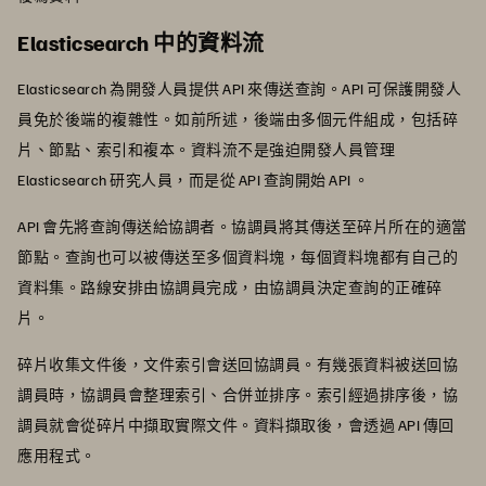
Elasticsearch 中的資料流
Elasticsearch 為開發人員提供 API 來傳送查詢。API 可保護開發人
員免於後端的複雜性。如前所述，後端由多個元件組成，包括碎
片、節點、索引和複本。資料流不是強迫開發人員管理
Elasticsearch 研究人員，而是從 API 查詢開始 API 。
API 會先將查詢傳送給協調者。協調員將其傳送至碎片所在的適當
節點。查詢也可以被傳送至多個資料塊，每個資料塊都有自己的
資料集。路線安排由協調員完成，由協調員決定查詢的正確碎
片。
碎片收集文件後，文件索引會送回協調員。有幾張資料被送回協
調員時，協調員會整理索引、合併並排序。索引經過排序後，協
調員就會從碎片中擷取實際文件。資料擷取後，會透過 API 傳回
應用程式。