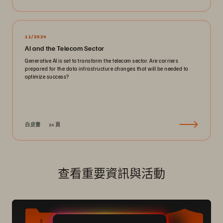
11/2024
AI and the Telecom Sector
Generative AI is set to transform the telecom sector. Are carriers
prepared for the data infrastructure changes that will be needed to
optimize success?
白皮書
14 頁
查看重要資訊與活動