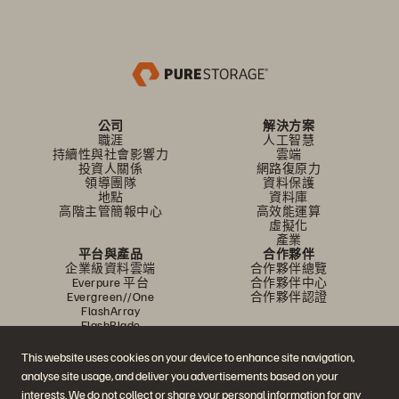
公司
解決方案
職涯
人工智慧
持續性與社會影響力
雲端
投資人關係
網路復原力
領導團隊
資料保護
地點
資料庫
高階主管簡報中心
高效能運算
虛擬化
產業
平台與產品
合作夥伴
企業級資料雲端
合作夥伴總覽
Everpure 平台
合作夥伴中心
Evergreen//One
合作夥伴認證
FlashArray
FlashBlade
FlashBlade//EXA
即時企業級檔案
This website uses cookies on your device to enhance site navigation,
Portworx
analyse site usage, and deliver you advertisements based on your
資源
聯繫我們
interests. We do not collect or share your personal information for any
示範
業務連絡方式