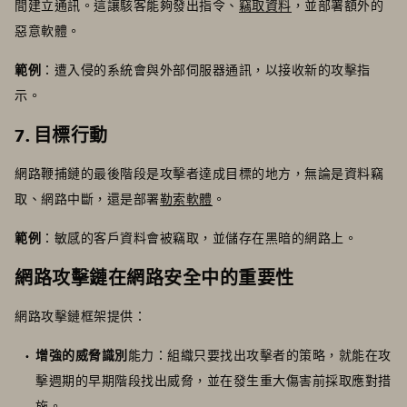
間建立通訊。這讓駭客能夠發出指令、
竊取資料
，並部署額外的
惡意軟體。
範例
：遭入侵的系統會與外部伺服器通訊，以接收新的攻擊指
示。
7. 目標行動
網路鞭捕鏈的最後階段是攻擊者達成目標的地方，無論是資料竊
取、網路中斷，還是部署
勒索軟體
。
範例
：敏感的客戶資料會被竊取，並儲存在黑暗的網路上。
網路攻擊鏈在網路安全中的重要性
網路攻擊鏈框架提供：
增強的威脅識別
能力：組織只要找出攻擊者的策略，就能在攻
擊週期的早期階段找出威脅，並在發生重大傷害前採取應對措
施。