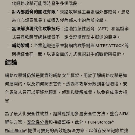
代網路攻擊可能同時發生多個階段。
對
內部威脅的關注有限
：網路攻擊鏈主要處理外部威脅，忽略
來自心煩意亂員工或遭入侵內部人士的內部攻擊。
無法解決現代化攻擊技巧
：進階持續性威脅（APT）和無檔案
式惡意軟體等網路威脅不一定會遵循模型中概述的順序。
輔助架構
：企業組織通常會將網路攻擊鏈與 MITRE ATT&CK 等
架構結合在一起，以更全面的方式檢視對手的戰術與技術。
結論
網路攻擊鏈仍然是寶貴的網路安全框架，用於了解網路攻擊是如
何展開的，以及如何防禦它們。透過將攻擊分散到各個階段，安
全專業人員可以更好地預測、偵測和緩解威脅，以免造成重大損
害。
為了最大化安全性效益，組織應採用多層安全性方法，整合 SIEM
解決方案、
安全性分析
和持續監控。此外，Pure Storage®
FlashBlade
® 提供可擴充的高效能解決方案，以儲存安全記錄並強