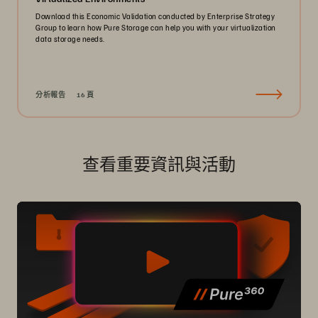
Download this Economic Validation conducted by Enterprise Strategy
Group to learn how Pure Storage can help you with your virtualization
data storage needs.
分析報告
16 頁
查看重要資訊與活動