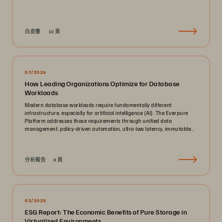
白皮書
10 頁
07/2026
How Leading Organizations Optimize for Database
Workloads
Modern database workloads require fundamentally different
infrastructure, especially for artificial intelligence (AI). The Everpure
Platform addresses those requirements through unified data
management, policy-driven automation, ultra-low latency, immutable
ransomware protection, and zero-planned-downtime architecture.
分析報告
8 頁
03/2025
ESG Report: The Economic Benefits of Pure Storage in
Virtualized Environments