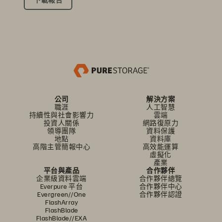
公司
解決方案
職涯
人工智慧
持續性與社會影響力
雲端
投資人關係
網路復原力
領導團隊
資料保護
地點
資料庫
高階主管簡報中心
高效能運算
虛擬化
產業
平台與產品
合作夥伴
企業級資料雲端
合作夥伴總覽
Everpure 平台
合作夥伴中心
Evergreen//One
合作夥伴認證
FlashArray
FlashBlade
FlashBlade//EXA