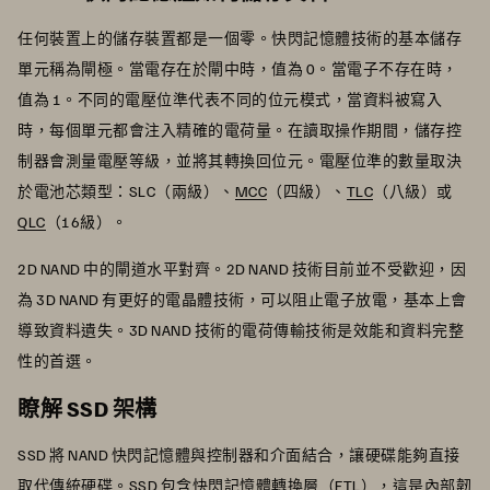
任何裝置上的儲存裝置都是一個零。快閃記憶體技術的基本儲存
單元稱為閘極。當電存在於閘中時，值為 0。當電子不存在時，
值為 1。不同的電壓位準代表不同的位元模式，當資料被寫入
時，每個單元都會注入精確的電荷量。在讀取操作期間，儲存控
制器會測量電壓等級，並將其轉換回位元。電壓位準的數量取決
於電池芯類型：SLC（兩級）、
MCC
（四級）、
TLC
（八級）或
QLC
（16級）。
2D NAND 中的閘道水平對齊。2D NAND 技術目前並不受歡迎，因
為 3D NAND 有更好的電晶體技術，可以阻止電子放電，基本上會
導致資料遺失。3D NAND 技術的電荷傳輸技術是效能和資料完整
性的首選。
瞭解 SSD 架構
SSD 將 NAND 快閃記憶體與控制器和介面結合，讓硬碟能夠直接
取代傳統硬碟。SSD 包含快閃記憶體轉換層（FTL），這是內部韌