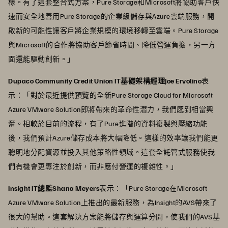
樣。有了這套整合式方案，Pure Storage和Microsoft將協助客戶快
速而安全地善用Pure Storage的企業級儲存與Azure雲端服務，開
啟新的可能性讓客戶將企業規模的環境移轉至雲端。Pure Storage
與Microsoft的合作將協助客戶節省時間、降低營運負擔，另一方
面還能驅動創新。」
Dupaco Community Credit Union IT基礎架構經理Joe Ervolino
表
示：「對於最近提供預覽的全新Pure Storage Cloud for Microsoft
Azure VMware Solution即將帶來的革命性潛力，我們感到相當興
奮。相較於目前的流程，有了Pure進階的資料複製與壓縮功能
後，我們預計Azure儲存成本將大幅降低。這樣的效率讓我們能更
聰明地分配資源並投入其他策略性領域。這套全託管式服務使我
們有機會更專注於創新，而非應付營運的複雜性。」
Insight IT總監Shana Meyers
表示：「Pure Storage在Microsoft
Azure VMware Solution上推出的最新服務，為Insight的AVS帶來了
很大的幫助。這套解決方案能將儲存與運算分開，使我們的AVS基