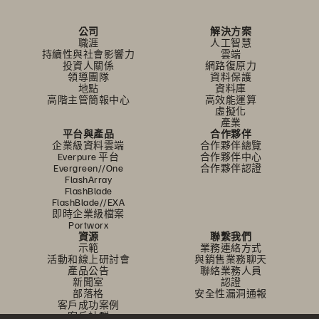
公司
解決方案
職涯
人工智慧
持續性與社會影響力
雲端
投資人關係
網路復原力
領導團隊
資料保護
地點
資料庫
高階主管簡報中心
高效能運算
虛擬化
產業
平台與產品
合作夥伴
企業級資料雲端
合作夥伴總覽
Everpure 平台
合作夥伴中心
Evergreen//One
合作夥伴認證
FlashArray
FlashBlade
FlashBlade//EXA
即時企業級檔案
Portworx
資源
聯繫我們
示範
業務連絡方式
活動和線上研討會
與銷售業務聊天
產品公告
聯絡業務人員
新聞室
認證
部落格
安全性漏洞通報
客戶成功案例
客戶社群