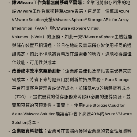
讓VMware工作負載無縫移轉至雲端：
企業可將儲存密集的地
端VMware工作負載移轉至Azure雲端。這是第一個能讓Azure
VMware Solution支援VMware vSphere® Storage APIs for Array
Integration（VAAI）與VMware vSphere Virtual
Volumes（vVols）的服務，如此一來VMware vSphere主機就能
與儲存裝置互相溝通，並且在地端及雲端儲存皆使用相同的通
訊協定。如此不僅能將資料放在最需要的地方，還能獲得最佳
化效能、可用性與成本。
改善成本效率來驅動創新：
企業能最佳化及簡化雲端儲存來節
省成本，將省下來的經費用於創新並拓展業務。Pure Storage
平台可讓客戶管理雲端儲存成本，並降低AVS的總體擁有成本
（TCO），提供優質的儲存服務來消除非必要的運算資源，並
實現預算的可預測性。事實上，使用Pure Storage Cloud for
Azure VMware Solution能讓客戶省下高達40%的Azure VMware
Solution成本。
企業級資料韌性：
企業可在雲端內獲得企業級的安全性及資料