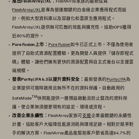
推出FlashArray//XL：
FlashArray家族的最新成員
FlashArray//XL
是專為營運關鍵的白金級企業應用程式而設
計，例如大型資料庫以及容器化和雲原生應用程式。
FlashArray//XL提供無可匹敵的效能與擴充性，協助IOPS獲得
近80%的提升。
Pure Fusion上市：
Pure Fusion
如今已正式上市，不僅為使用者
提供了自助式資源配置體驗，更為開發人員提供「儲存即程式
碼」體驗，讓他們擁有更快的資源配置與自主式後台以支援雲
端規模。
發表Purity//FA 6.3以提升資料安全：
最新發表的
Purity//FA
為
企業提供可隨時啟用且無所不在的資料保護。自動啟用的
TM
SafeMode
快照能提供一層預設啟動且防止竄改的資料保
護，使企業無須變更現有的設定、環境或流程。
改善企業永續性：
FlashArray家族可
支援
企業最關鍵的永續性
計畫，協助客戶大幅降低能源消耗與環境足跡。相對於競爭對
手的解決方案，FlashArray產品能幫助客戶節省高達84.7%的