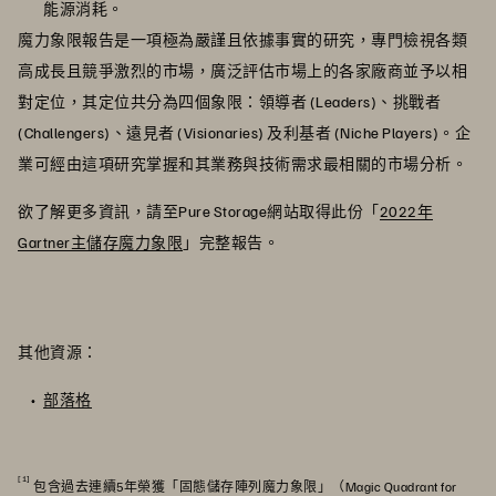
能源消耗。
魔力象限報告是一項極為嚴謹且依據事實的研究，專門檢視各類
高成長且競爭激烈的市場，廣泛評估市場上的各家廠商並予以相
對定位，其定位共分為四個象限：領導者 (Leaders)、挑戰者
(Challengers)、遠見者 (Visionaries) 及利基者 (Niche Players)。企
業可經由這項研究掌握和其業務與技術需求最相關的市場分析。
欲了解更多資訊，請至Pure Storage網站取得此份「
2022年
Gartner主儲存魔力象限
」完整報告。
其他資源：
部落格
[1]
包含過去連續5年榮獲「固態儲存陣列魔力象限」（Magic Quadrant for