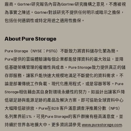
廠商。Gartner研究報告內容為Gartner研究機構之意見，不應被視
為事實之陳述。Gartner對該研究不提供任何明示或暗示之擔保，
包括任何適銷性或特定用途之適用性擔保。
About Pure Storage
Pure Storage（NYSE：PSTG）不斷致力將資料儲存化繁為簡。
Pure提供的雲端體驗讓每個企業都能發揮資料的最大效益，並降
低基礎架構管理的複雜性與成本。Pure Storage致力提供真正的儲
存即服務，讓客戶能快速大規模地滿足不斷變化的資料需求，不
論是部署傳統工作負載、現代化應用程式，或是容器等等。Pure
Storage相信藉由其自身對環境永續性的努力，如設計出讓客戶降
低碳足跡與能源足跡的產品及解決方案，即可協助全球資料中心
大幅降低碳排放。Pure在B2B 客戶滿意調查淨推薦分數（NPS）
名列業界前1%，可見Pure Storage的客戶群擁有極高滿意度，並
持續於世界各地擴大中。更多資訊請參見
www.purestorage.com
.