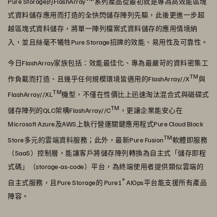
Pure Storage的FlashArray
系列產品從最初就是專為高效能區塊
式資料儲存應用而打造的全快閃儲存陣列先驅，此後更進一步超
越區塊式資料儲存，將單一陣列檔案式資料儲存的應用情境納
入，並且絲毫不犧牲Pure Storage招牌的效能、易用性及可靠性。
今日FlashArray家族包括：效能最佳化、專為最嚴苛的資料密集工
TM
作負載而打造、且幾乎任何規模環境皆適用的FlashArray//X
與
TM
FlashArray//XL
機型，不僅在性價比上迅速淘汰混合式與磁碟式
TM
儲存陣列的QLC架構FlashArray//C
，更讓企業能安心在
Microsoft Azure及AWS上執行營運關鍵應用程式Pure Cloud Block
TM
Store多元的雲端資料服務；此外，最新Pure Fusion
軟體即服務
（SaaS）控制層，能讓客戶將儲存陣列轉換為自主式「儲存即程
式碼」（storage-as-code）平台，為終端使用者提供類似雲端的
®
自主式服務，且Pure Storage的 Pure1
AIOps平台能支援所有產品
陣容。