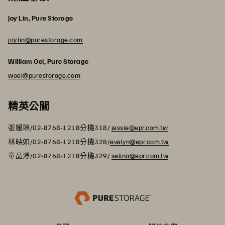
Joy Lin, Pure Storage
joy.lin@purestorage.com
William Oei, Pure Storage
woei@purestorage.com
精英公關
張媛琳/02-8768-1218分機318/
jessie@epr.com.tw
林映如/02-8768-1218分機328/
evelyn@epr.com.tw
童品澄/02-8768-1218分機329/
selina@epr.com.tw