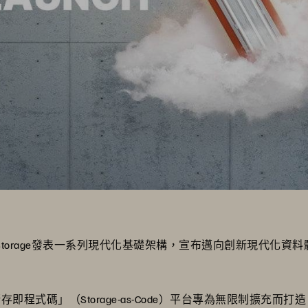
e Storage發表一系列現代化基礎架構，宣布邁向創新現代化資
存即程式碼」（Storage-as-Code）平台專為無限制擴充