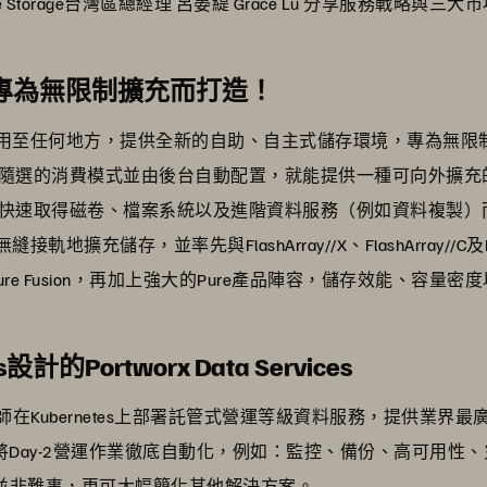
 Storage台灣區總經理 呂晏緹 Grace Lu 分享服務戰略與三
存模式 專為無限制擴充而打造！
用至任何地方，提供全新的自助、自主式儲存環境，專為無限
隨選的消費模式並由後台自動配置，就能提供一種可向外擴充
快速取得磁卷、檔案系統以及進階資料服務（例如資料複製）
軌地擴充儲存，並率先與FlashArray//X、FlashArray//C及Pur
x。有了Pure Fusion，再加上強大的Pure產品陣容，儲存效能
的Portworx Data Services
程師在Kubernetes上部署託管式營運等級資料服務，提供業界最
Services將Day-2營運作業徹底自動化，例如：監控、備份、高
料服務並非難事，更可大幅簡化其他解決方案。