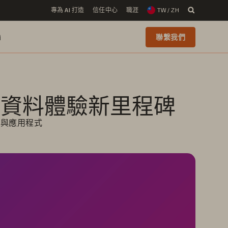
專為 AI 打造
信任中心
職涯
TW / ZH
i
聯繫我們
現代化資料體驗新里程碑
運與應用程式