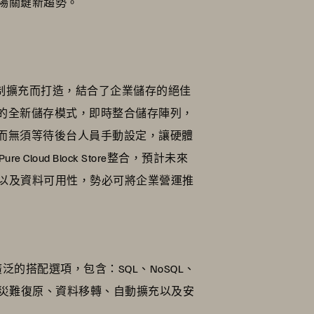
大市場關鍵新趨勢。
制擴充而打造，結合了企業儲存的絕佳
的全新儲存模式，即時整合儲存陣列，
而無須等待後台人員手動設定，讓硬體
e Cloud Block Store整合，預計未來
、容量密度以及資料可用性，勢必可將企業營運推
廣泛的搭配選項，包含：SQL、NoSQL、
可用性、災難復原、資料移轉、自動擴充以及安