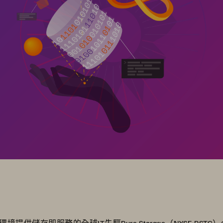
境提供儲存即服務的全球IT先驅Pure Storage（NYSE:P