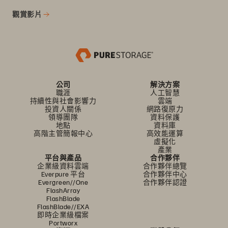
觀賞影片
公司
解決方案
職涯
人工智慧
持續性與社會影響力
雲端
投資人關係
網路復原力
領導團隊
資料保護
地點
資料庫
高階主管簡報中心
高效能運算
虛擬化
產業
平台與產品
合作夥伴
企業級資料雲端
合作夥伴總覽
Everpure 平台
合作夥伴中心
Evergreen//One
合作夥伴認證
FlashArray
FlashBlade
FlashBlade//EXA
即時企業級檔案
Portworx