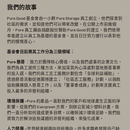
我們的故事
Pure Good 基金會由一小群 Pure Storage 員工創立，他們探查到
社區的需求，並知道他們可以帶來改變。在公開上市前幾個
月，Pure 員工藉由捐獻股份贊助 Pure Good 的建立。我們很榮
幸能建立以員工為基礎的基金會，並且日日努力運行以表彰他
們的慷慨善心。
基金會目前將其工作分為三個領域：
Pure 慈善
：致力於團隊核心價值，以及我們處事的企業文化，
我們為員工提供三種方法，來加深其內心深處對當地慈善事業
的投入感。我們的員工志工服務計劃包含「全球利益補助」，
透過慈善活動促進團隊建立；「社區志工服務」計劃，以捐款
協助擴展個人慈善工作；以及「董事會成員」計劃來支援員工
投入最多的非營利組織。
環境保護
–Pure 的產品一直對我們的客戶和地球產生正面的淨
影響。從我們的 Evergreen 方案，到辦公室減少塑料計畫，我
們一直分析如何達成更多目標，以確保減少環境足跡。我們投
資致力於解決這些議題的非營利組織，來強化成果。
人力發展
–世界越來越趨向技術導向，許多求職者發現自己缺