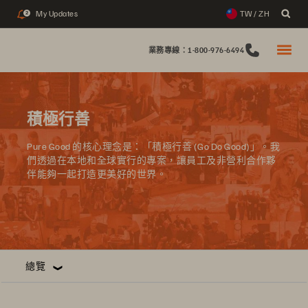
My Updates
TW / ZH
2
業務專線：1-800-976-6494
積極行善
Pure Good 的核心理念是：「積極行善 (Go Do Good)」。我
們透過在本地和全球實行的專案，讓員工及非營利合作夥
伴能夠一起打造更美好的世界。
總覽