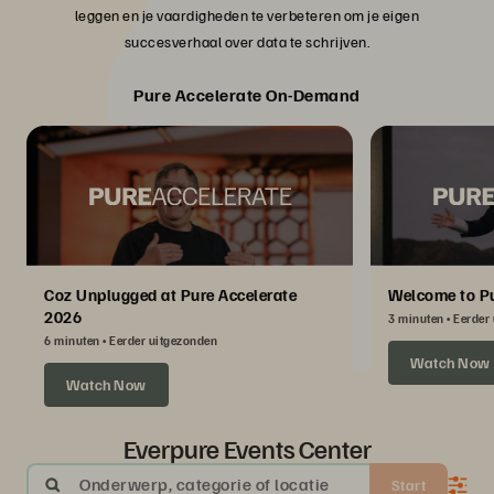
leggen en je vaardigheden te verbeteren om je eigen
succesverhaal over data te schrijven.
Pure Accelerate On-Demand
Coz Unplugged at Pure Accelerate
Welcome to Pu
2026
3 minuten
Eerder
6 minuten
Eerder uitgezonden
Watch Now
Watch Now
Everpure Events Center
Onderwerp, categorie of locatie
Start