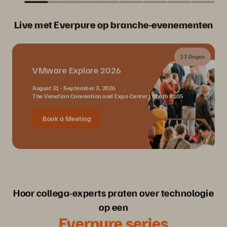
Live met Everpure op branche-evenementen
23 Dagen
VMware Explore 2026
August 31 - September 3, 2026
The Venetian Convention and Expo Center | Booth #105
Book a Meeting
Hoor collega-experts praten over technologie
op een
Everpure series