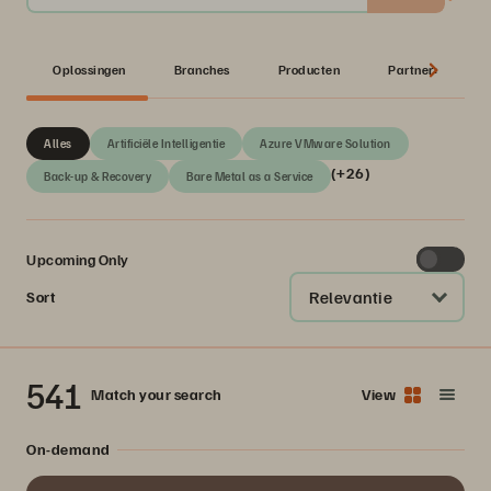
Oplossingen
Branches
Producten
Partner:
Alles
Artificiële Intelligentie
Azure VMware Solution
(+26)
Back-up & Recovery
Bare Metal as a Service
Upcoming Only
Relevantie
Sort
541
Match your search
View
On-demand