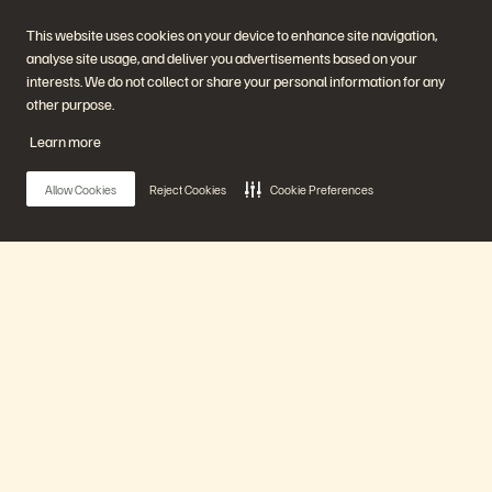
Watch Now
This website uses cookies on your device to enhance site navigation,
analyse site usage, and deliver you advertisements based on your
interests. We do not collect or share your personal information for any
other purpose.
Learn more
Allow Cookies
Reject Cookies
Cookie Preferences
As-a-Service Consumption: Evading Market
Main Menu
Volatility
40 minuten
Eerder uitgezonden
Ons platform
Watch Now
Producten
Oplossingen