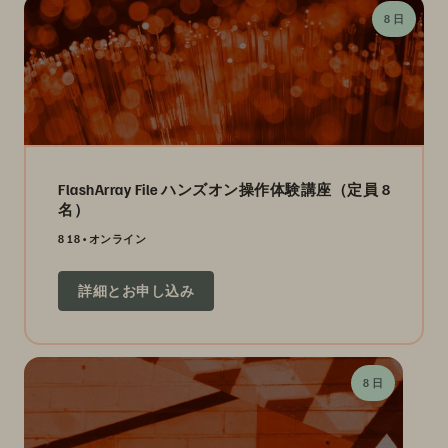
8 日
FlashArray File ハンズオン操作体験講座（定員 8
名）
8 18
オンライン
詳細とお申し込み
8 日