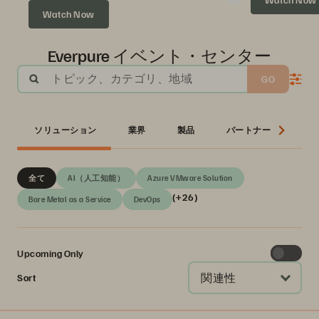
Watch Now
Everpure イベント・センター
トピック、カテゴリ、地域
GO
ソリューション
業界
製品
パートナー
シ
全て
AI（人工知能）
Azure VMware Solution
(+26)
Bare Metal as a Service
DevOps
Upcoming Only
関連性
Sort