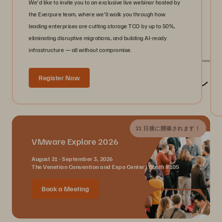
We'd like to invite you to an exclusive live webinar hosted by
the Everpure team, where we'll walk you through how
leading enterprises are cutting storage TCO by up to 50%,
eliminating disruptive migrations, and building AI-ready
infrastructure — all without compromise.
Register Now
Everpure が参加するイベント／業界イベン
ト
21 日後に開催されます！
VMware Explore 2026
August 31 - September 3, 2026
The Venetian Convention and Expo Center | Booth #105
Book a Meeting