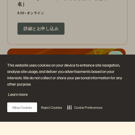
名）
8 20
オンライン
詳細とお申し込み
11 日
This website uses cookies on your device to enhance site navigation,
analyse site usage, and deliver you advertisements based on your
interests. We do not collect or share your personal information for any
other purpose.
Learn more
FlashArray サイジング入門講座（ハンズオン）
Allow Cookies
Reject Cookies
Cookie Preferences
8 21
オンライン
詳細とお申し込み