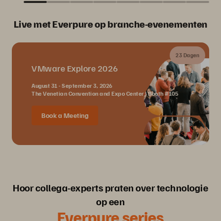
Live met Everpure op branche-evenementen
23 Dagen
VMware Explore 2026
August 31 - September 3, 2026
The Venetian Convention and Expo Center | Booth #105
Book a Meeting
Hoor collega-experts praten over technologie
op een
Everpure series