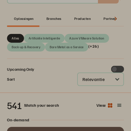
Oplossingen
Branches
Producten
Partner:
Alles
Artificiële Intelligentie
Azure VMware Solution
(+26)
Back-up & Recovery
Bare Metal as a Service
Upcoming Only
Relevantie
Sort
541
Match your search
View
On-demand