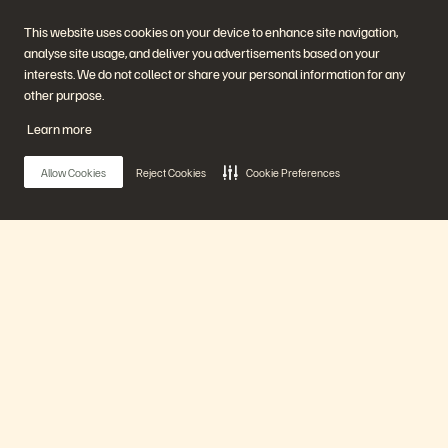
Watch Now
This website uses cookies on your device to enhance site navigation,
analyse site usage, and deliver you advertisements based on your
interests. We do not collect or share your personal information for any
other purpose.
Learn more
Allow Cookies
Reject Cookies
Cookie Preferences
As-a-Service Consumption: Evading Market
Main Menu
Volatility
40 minuten
Eerder uitgezonden
Ons platform
Watch Now
Producten
Oplossingen