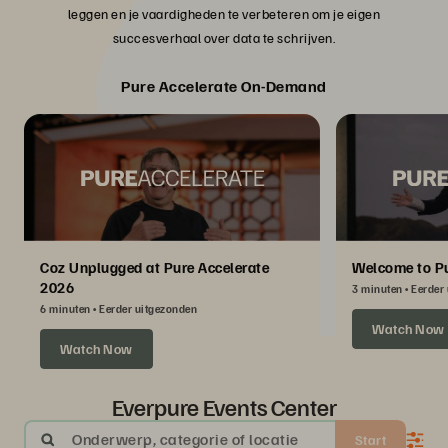
leggen en je vaardigheden te verbeteren om je eigen
succesverhaal over data te schrijven.
Pure Accelerate On-Demand
Coz Unplugged at Pure Accelerate
Welcome to Pu
2026
3 minuten
Eerder
6 minuten
Eerder uitgezonden
Watch Now
Watch Now
Everpure Events Center
Onderwerp, categorie of locatie
Start