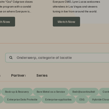
John “Coz” Colgrove closes
Everpure CMO, Lynn Lucas welcomes
te program with a candid
attendees in Las Vegas and viewers
ve on where Everpure is
tuning in live from around the world.
xt.
ch Now
Watch Now
Onderwerp, categorie of locatie
n
Partner:
Series
Back-up & Recovery
Bare Metal as a Service
Bedrijfscontinuïteit
Cont
Enterprise Data Protectie
Enterprise-applicaties
ESG
Hybride Clou