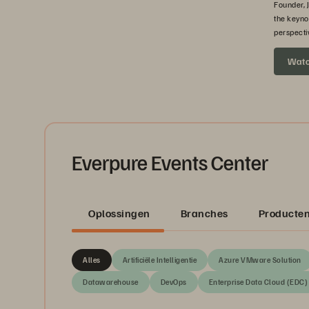
Founder, 
the keyno
perspecti
headed ne
Wat
Everpure Events Center
Oplossingen
Branches
Producte
Alles
Artificiële Intelligentie
Azure VMware Solution
Datawarehouse
DevOps
Enterprise Data Cloud (EDC)