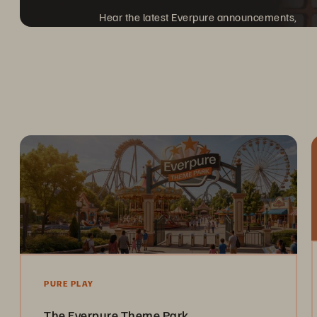
Hear the latest Everpure announcements,
and discover what's next.
PURE PLAY
The Everpure Theme Park