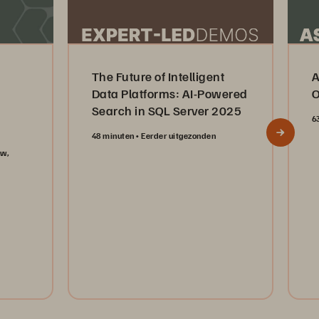
The Future of Intelligent
A
Data Platforms: AI-Powered
O
Search in SQL Server 2025
6
48 minuten
Eerder uitgezonden
aw,
Watch Now