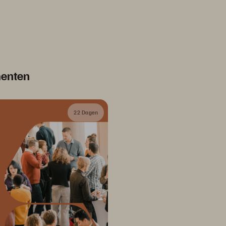
menten
22 Dagen