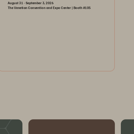
August 31 - September 3, 2026
The Venetian Convention and Expo Center | Booth #105
August 31-September 3, 2026
The Venetian | Las Vegas
Learn More