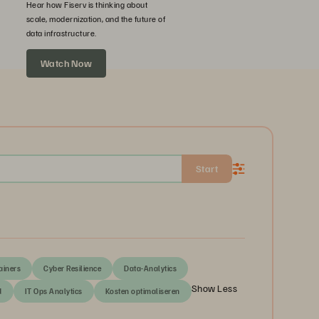
Hear how Fiserv is thinking about
scale, modernization, and the future of
data infrastructure.
Watch Now
Start
ainers
Cyber Resilience
Data-Analytics
Show Less
d
IT Ops Analytics
Kosten optimaliseren