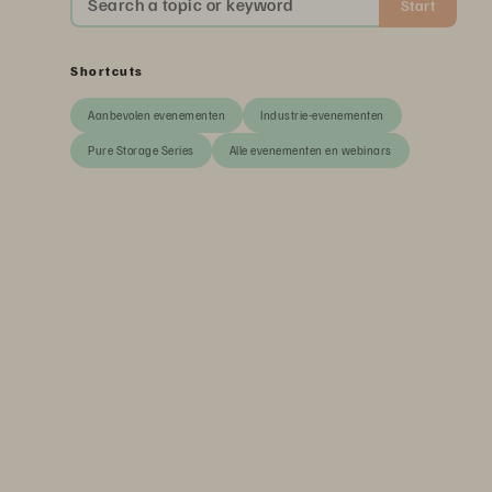
Search a topic or keyword
Start
Shortcuts
Aanbevolen evenementen
Industrie-evenementen
Pure Storage Series
Alle evenementen en webinars