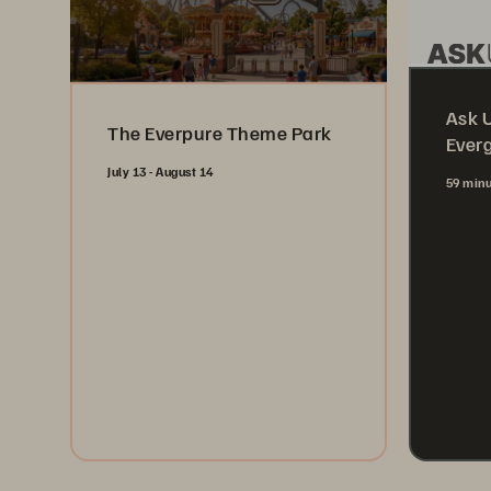
Ask 
The Everpure Theme Park
Ever
July 13 - August 14
59 min
Register Now
Wa