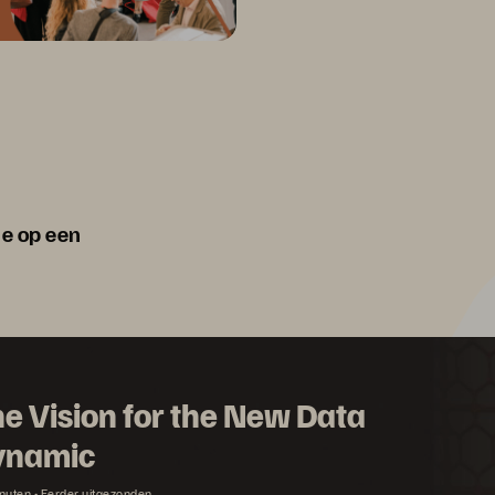
ie op een
e Vision for the New Data
ynamic
nuten
Eerder uitgezonden