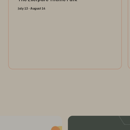
July 13 - August 14
Open the gates and take the ultimate ride through the
Everpure Theme Park. Register today to collect
tokens for a chance to win weekly prizes and unlock
the future of data management!
Register Now