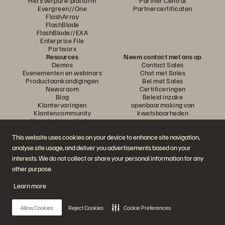
Het Everpure-platform
Partner Central
Evergreen//One
Partnercertificaten
FlashArray
FlashBlade
FlashBlade//EXA
Enterprise File
Portworx
Resources
Neem contact met ons op
Demos
Contact Sales
Evenementen en webinars
Chat met Sales
Productaankondigingen
Bel met Sales
Newsroom
Certificeringen
Blog
Beleid inzake
Klantervaringen
openbaarmaking van
Klantencommunity
kwetsbaarheden
Knowledge-artikelen
This website uses cookies on your device to enhance site navigation,
analyse site usage, and deliver you advertisements based on your
Neem deel aan het gesprek
interests. We do not collect or share your personal information for any
Volg alle officiële sociale kanalen van Everpure
other purpose.
Learn more
© 2026 Everpure, Inc. Alle rechten voorbehouden.
Allow Cookies
Reject Cookies
Cookie Preferences
Privacy
Algemene voorwaarden website
Legal
Vertrouwenscentrum
Cookie-instellingen
Mijn gegevens niet verkopen of delen