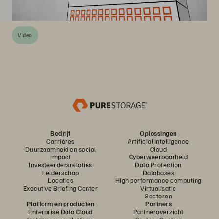
Video
Bedrijf
Oplossingen
Carrières
Artificial Intelligence
Duurzaamheid en social
Cloud
impact
Cyberweerbaarheid
Investeerdersrelaties
Data Protection
Leiderschap
Databases
Locaties
High performance computing
Executive Briefing Center
Virtualisatie
Sectoren
Platform en producten
Partners
Enterprise Data Cloud
Partneroverzicht