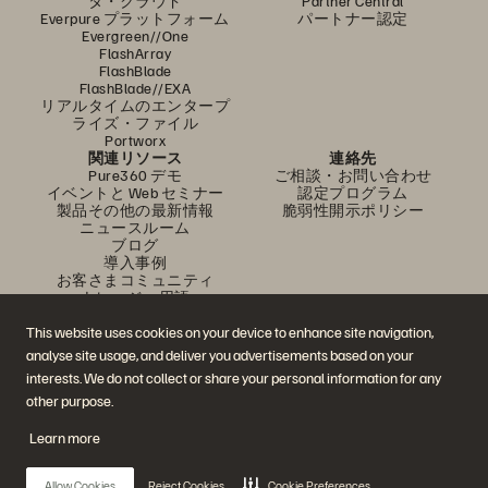
タ・クラウド
Partner Central
Everpure プラットフォーム
パートナー認定
Evergreen//One
FlashArray
FlashBlade
FlashBlade//EXA
リアルタイムのエンタープ
ライズ・ファイル
Portworx
関連リソース
連絡先
Pure360 デモ
ご相談・お問い合わせ
イベントと Web セミナー
認定プログラム
製品その他の最新情報
脆弱性開示ポリシー
ニュースルーム
ブログ
導入事例
お客さまコミュニティ
ナレッジ・用語
This website uses cookies on your device to enhance site navigation,
analyse site usage, and deliver you advertisements based on your
公式 SNS
interests. We do not collect or share your personal information for any
是非フォローをお願いします！
other purpose.
Learn more
© 2026 Everpure, Inc. 無断転用は禁止されています。
Allow Cookies
Reject Cookies
Cookie Preferences