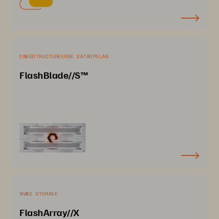
ONGESTRUCTUREERDE DATAOPSLAG
FlashBlade//S™
NVME STORAGE
FlashArray//X