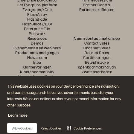
Het Everpure-platform
Partner Central
Evergreen//One
Partnercertificaten
FlashArray
FlashBlade
FlashBlade//EXA
Enterprise File
Portworx
Resources
Neem contact met ons op
Demos
Contact Sales
Evenementen en webinars
Chat met Sales
Productaankondigingen
Bel met Sales
Newsroom
Certificeringen
Blog
Beleid inzake
Klantervaringen
openbaarmaking van
Klantencommunity
kwetsbaarheden
Knowledge-artikelen
This website uses cookies on your device to enhance site navigation,
analyse site usage, and deliver you advertisements based on your
Neem deel aan het gesprek
interests. We do not collect or share your personal information for any
Volg alle officiële sociale kanalen van Everpure
other purpose.
Learn more
© 2026 Everpure, Inc. Alle rechten voorbehouden.
Allow Cookies
Reject Cookies
Cookie Preferences
Privacy
Algemene voorwaarden website
Legal
Vertrouwenscentrum