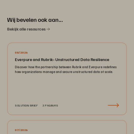
Wij bevelen ook aan...
Bekijk alle resources
08/2026
Everpure and Rubrik: Unstructured Data Resilience
Discover how the partnership between Rubrik and Everpure redefines
how organizations manage and secure unstructured data at scale.
SOLUTION BRIEF
3 PAGINA'S
07/2026