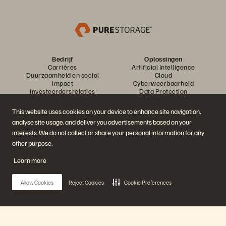
Bedrijf
Oplossingen
Carrières
Artificial Intelligence
Duurzaamheid en social
Cloud
impact
Cyberweerbaarheid
Investeerdersrelaties
Data Protection
Leiderschap
Databases
Locaties
High performance computing
This website uses cookies on your device to enhance site navigation,
Executive Briefing Center
Virtualisatie
analyse site usage, and deliver you advertisements based on your
Sectoren
Platform en producten
Partners
interests. We do not collect or share your personal information for any
Enterprise Data Cloud
Partneroverzicht
other purpose.
Het Everpure-platform
Partner Central
Evergreen//One
Partnercertificaten
Learn more
FlashArray
FlashBlade
FlashBlade//EXA
Allow Cookies
Reject Cookies
Cookie Preferences
Enterprise File
Portworx
Resources
Neem contact met ons op
Demos
Contact Sales
Evenementen en webinars
Chat met Sales