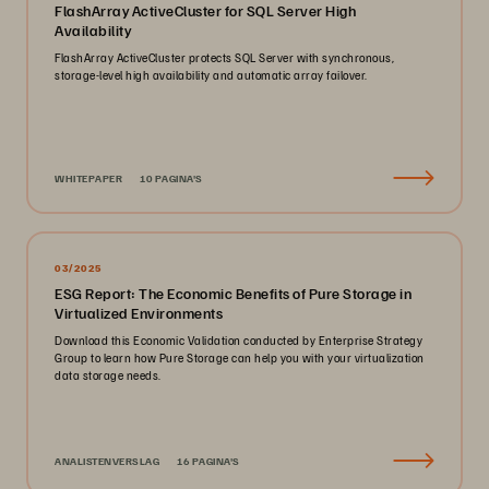
FlashArray ActiveCluster for SQL Server High
Availability
FlashArray ActiveCluster protects SQL Server with synchronous,
storage-level high availability and automatic array failover.
WHITEPAPER
10 PAGINA'S
03/2025
ESG Report: The Economic Benefits of Pure Storage in
Virtualized Environments
Download this Economic Validation conducted by Enterprise Strategy
Group to learn how Pure Storage can help you with your virtualization
data storage needs.
ANALISTENVERSLAG
16 PAGINA'S