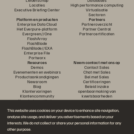
Leiderschap
Databases
Locaties
High performance computing
Executive Briefing Center
Virtualisatie
Sectoren
Platform en producten
Partners
Enterprise Data Cloud
Partneroverzicht
Het Everpure-platform
Partner Central
Evergreen//One
Partnercertificaten
FlashArray
FlashBlade
FlashBlade//EXA
Enterprise File
Portworx
Resources
Neem contact met ons op
Demos
Contact Sales
Evenementen en webinars
Chat met Sales
Productaankondigingen
Bel met Sales
Newsroom
Certificeringen
Blog
Beleid inzake
Klantervaringen
openbaarmaking van
Klantencommunity
kwetsbaarheden
Knowledge-artikelen
This website uses cookies on your device to enhance site navigation,
analyse site usage, and deliver you advertisements based on your
Neem deel aan het gesprek
interests. We do not collect or share your personal information for any
Volg alle officiële sociale kanalen van Everpure
other purpose.