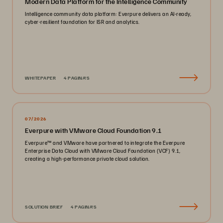
Modern Data Platform for the Intelligence Community
Intelligence community data platform: Everpure delivers an AI-ready,
cyber-resilient foundation for ISR and analytics.
WHITEPAPER
4 PAGINA'S
07/2026
Everpure with VMware Cloud Foundation 9.1
Everpure™ and VMware have partnered to integrate the Everpure
Enterprise Data Cloud with VMware Cloud Foundation (VCF) 9.1,
creating a high-performance private cloud solution.
SOLUTION BRIEF
4 PAGINA'S