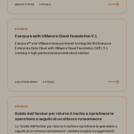
WHITE PAPER
4 PAGES
07/2026
Everpure with VMware Cloud Foundation 9.1
Everpure™ and VMware have partnered to integrate the Everpure
Enterprise Data Cloud with VMware Cloud Foundation (VCF) 9.1,
creating a high-performance private cloud solution.
SOLUTION BRIEF
4 PAGES
09/2021
Guida dell'hacker per ridurre il rischio e ripristinare le
operations a seguito di un attacco ransomware
La "Guida dell'hacker per ridurre il rischio e ripristinare le operations a
seguito di un attacco ransomware" contiene insights e suggerimenti