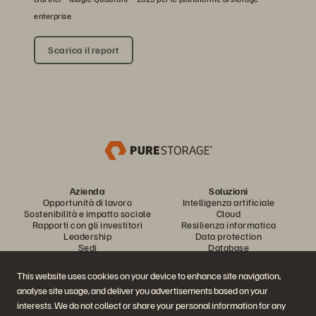
enterprise.
Scarica il report
Azienda
Soluzioni
Opportunità di lavoro
Intelligenza artificiale
Sostenibilità e impatto sociale
Cloud
Rapporti con gli investitori
Resilienza informatica
Leadership
Data protection
Sedi
Database
Executive Briefing Center
Elaborazione a performance
elevate
This website uses cookies on your device to enhance site navigation,
Virtualizzazione
analyse site usage, and deliver you advertisements based on your
Settori
Piattaforma e prodotti
Partner
interests. We do not collect or share your personal information for any
Enterprise Data Cloud
Panoramica dei partner