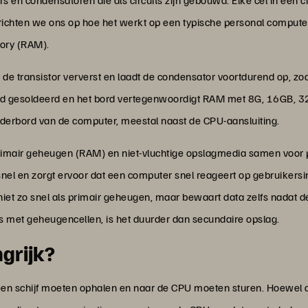
en condensatoren die als circuits zijn gebouwd. Elke cel in een cir
 richten we ons op hoe het werkt op een typische personal compute
ory (RAM).
n de transistor ververst en laadt de condensator voortdurend op, zod
ord gesoldeerd en het bord vertegenwoordigt RAM met 8G, 16GB, 32
ederbord van de computer, meestal naast de CPU-aansluiting.
imair geheugen (RAM) en niet-vluchtige opslagmedia samen voor pr
 snel en zorgt ervoor dat een computer snel reageert op gebruikers
niet zo snel als primair geheugen, maar bewaart data zelfs nadat 
s met geheugencellen, is het duurder dan secundaire opslag.
grijk?
 schijf moeten ophalen en naar de CPU moeten sturen. Hoewel dri