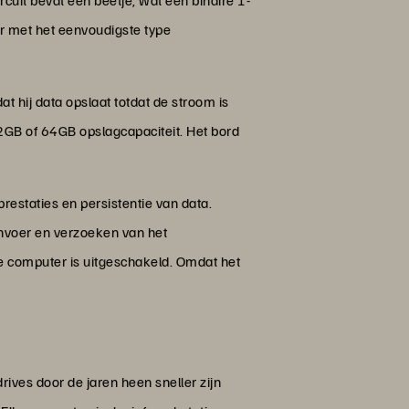
cuit bevat een beetje, wat een binaire 1-
r met het eenvoudigste type
at hij data opslaat totdat de stroom is
GB of 64GB opslagcapaciteit. Het bord
estaties en persistentie van data.
invoer en verzoeken van het
de computer is uitgeschakeld. Omdat het
ves door de jaren heen sneller zijn