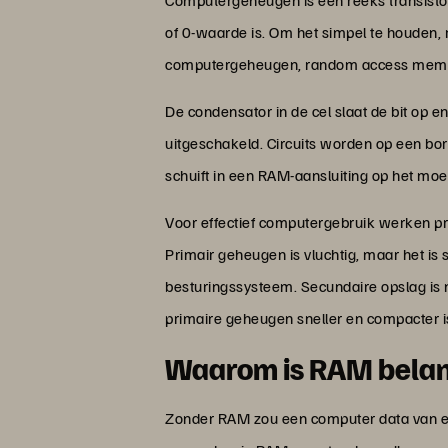
Computergeheugen is een reeks transistors 
of 0-waarde is. Om het simpel te houden,
computergeheugen, random access mem
De condensator in de cel slaat de bit op e
uitgeschakeld. Circuits worden op een b
schuift in een RAM-aansluiting op het mo
Voor effectief computergebruik werken pr
Primair geheugen is vluchtig, maar het is
besturingssysteem. Secundaire opslag is 
primaire geheugen sneller en compacter i
Waarom is RAM belan
Zonder RAM zou een computer data van een