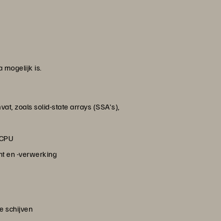
 mogelijk is.
t, zoals solid-state arrays (SSA's),
 CPU
ht en -verwerking
e schijven