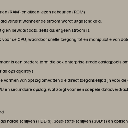
eugen (RAM) en alleen-lezen geheugen (ROM)
 data verliest wanneer de stroom wordt uitgeschakeld.
g en bewaart data, zelfs als er geen stroom is.
k voor de CPU, waardoor snelle toegang tot en manipulatie van data
maar is een bredere term die ook enterprise-grade opslagpools omva
ride opslagarrays
 vormen van opslag omvatten die direct toegankelijk zijn voor de
PU en secundaire opslag, wat zorgt voor een soepele dataoverdrac
md
oals harde schijven (HDD's), Solid-state-schijven (SSD's) en optisch