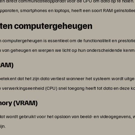
en direct communicatieapparaat voor de CPU om data op te halen. E
pparaten, smartphones en laptops, heeft een soort RAM geïnstalle
orten computergeheugen
n computergeheugen is essentieel om de functionaliteit en prestat
en van geheugen en werpen we licht op hun onderscheidende kenm
RAM)
etekent dat het zijn data verliest wanneer het systeem wordt uitg
ale verwerkingseenheid (CPU) snel toegang heeft tot data en deze 
mory (VRAM)
dat wordt gebruikt voor het opslaan van beeld- en videogegevens, 
jn.