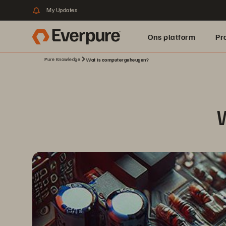
My Updates
Ons platform
Pr
Pure Knowledge
Wat is computergeheugen?
pure.ai