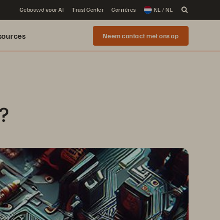
Gebouwd voor AI
Trust Center
Carrières
NL / NL
sources
Neem contact met ons op
?