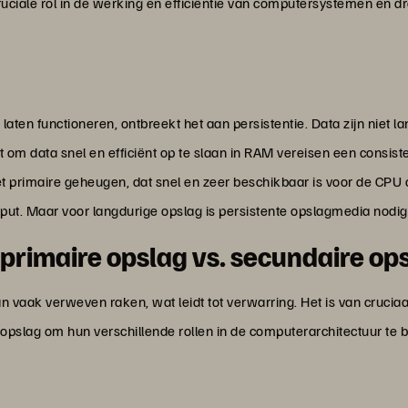
ciale rol in de werking en efficiëntie van computersystemen en dra
ten functioneren, ontbreekt het aan persistentie. Data zijn niet 
t om data snel en efficiënt op te slaan in RAM vereisen een consi
 primaire geheugen, dat snel en zeer beschikbaar is voor de CPU o
tput. Maar voor langdurige opslag is persistente opslagmedia nodig
primaire opslag vs. secundaire op
 vaak verweven raken, wat leidt tot verwarring. Het is van crucia
pslag om hun verschillende rollen in de computerarchitectuur te b