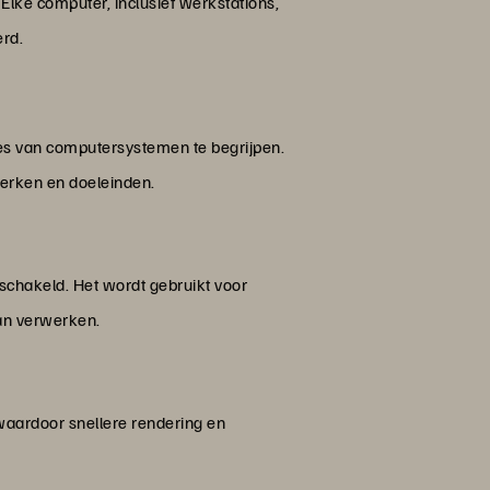
lke computer, inclusief werkstations,
erd.
ies van computersystemen te begrijpen.
erken en doeleinden.
eschakeld. Het wordt gebruikt voor
kan verwerken.
waardoor snellere rendering en