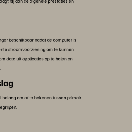
agt bij aan de algehele prestaties en
langer beschikbaar nadat de computer is
stente stroomvoorziening om te kunnen
m data uit applicaties op te halen en
.
slag
al belang om af te bakenen tussen primair
egrijpen.