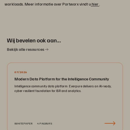
workloads. Meer informatie over Portworx vindt u
hier
.
Wij bevelen ook aan...
Bekijk alle resources
07/2026
Modern Data Platform for the Intelligence Community
Intelligence community data platform: Everpure delivers an AI-ready,
cyber-resilient foundation for ISR and analytics.
WHITEPAPER
4 PAGINA'S