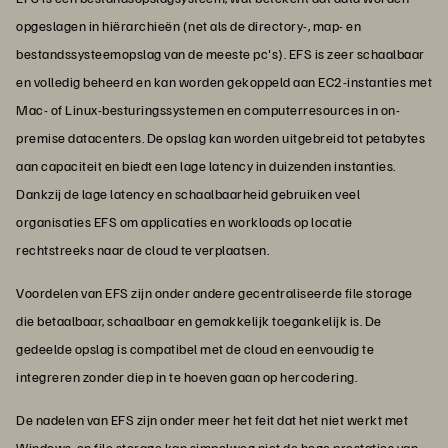
opgeslagen in hiërarchieën (net als de directory-, map- en
bestandssysteemopslag van de meeste pc's). EFS is zeer schaalbaar
en volledig beheerd en kan worden gekoppeld aan EC2-instanties met
Mac- of Linux-besturingssystemen en computerresources in on-
premise datacenters. De opslag kan worden uitgebreid tot petabytes
aan capaciteit en biedt een lage latency in duizenden instanties.
Dankzij de lage latency en schaalbaarheid gebruiken veel
organisaties EFS om applicaties en workloads op locatie
rechtstreeks naar de cloud te verplaatsen.
Voordelen van EFS zijn onder andere gecentraliseerde file storage
die betaalbaar, schaalbaar en gemakkelijk toegankelijk is. De
gedeelde opslag is compatibel met de cloud en eenvoudig te
integreren zonder diep in te hoeven gaan op hercodering.
De nadelen van EFS zijn onder meer het feit dat het niet werkt met
Windows, en file storage kan simpelweg niet de hoge prestaties van