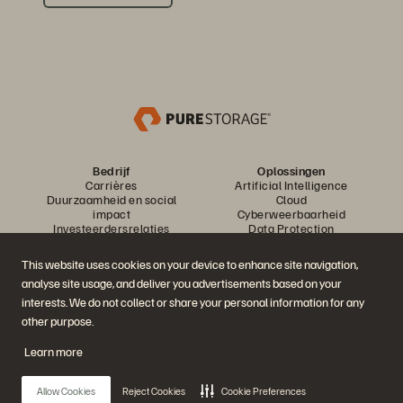
Bedrijf
Oplossingen
Carrières
Artificial Intelligence
Duurzaamheid en social
Cloud
impact
Cyberweerbaarheid
Investeerdersrelaties
Data Protection
Leiderschap
Databases
Locaties
High performance computing
This website uses cookies on your device to enhance site navigation,
Executive Briefing Center
Virtualisatie
analyse site usage, and deliver you advertisements based on your
Sectoren
Platform en producten
Partners
interests. We do not collect or share your personal information for any
Enterprise Data Cloud
Partneroverzicht
other purpose.
Het Everpure-platform
Partner Central
Evergreen//One
Partnercertificaten
Learn more
FlashArray
FlashBlade
FlashBlade//EXA
Allow Cookies
Reject Cookies
Cookie Preferences
Enterprise File