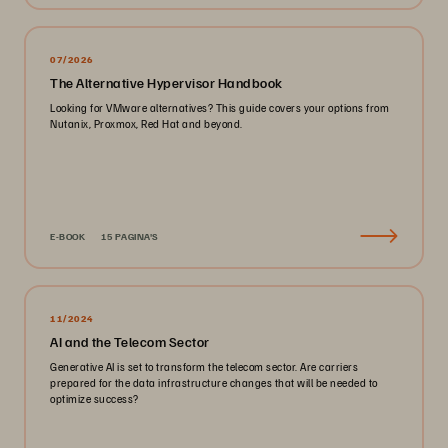
07/2026
The Alternative Hypervisor Handbook
Looking for VMware alternatives? This guide covers your options from
Nutanix, Proxmox, Red Hat and beyond.
E-BOOK
15 PAGINA'S
11/2024
AI and the Telecom Sector
Generative AI is set to transform the telecom sector. Are carriers
prepared for the data infrastructure changes that will be needed to
optimize success?