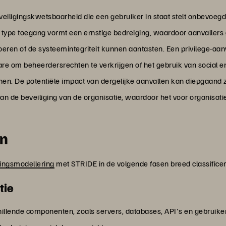
veiligingskwetsbaarheid die een gebruiker in staat stelt onbevoegde
 type toegang vormt een ernstige bedreiging, waardoor aanvallers
ren of de systeemintegriteit kunnen aantasten. Een privilege-aanv
re om beheerdersrechten te verkrijgen of het gebruik van social e
n. De potentiële impact van dergelijke aanvallen kan diepgaand zij
n de beveiliging van de organisatie, waardoor het voor organisaties
en
ingsmodellering
met STRIDE in de volgende fasen breed classifice
tie
hillende componenten, zoals servers, databases, API's en gebruikersi