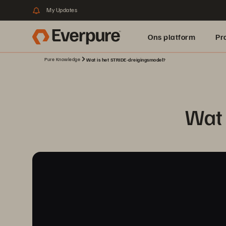
My Updates
Ons platform
Pr
Pure Knowledge
Wat is het STRIDE-dreigingsmodel?
pure.ai
Wat 