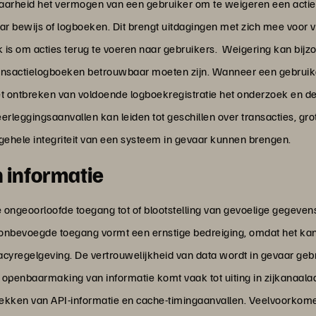
gbaarheid het vermogen van een gebruiker om te weigeren een actie
r bewijs of logboeken. Dit brengt uitdagingen met zich mee voor 
 is om acties terug te voeren naar gebruikers. Weigering kan bijz
transactielogboeken betrouwbaar moeten zijn. Wanneer een gebruike
het ontbreken van voldoende logboekregistratie het onderzoek en d
rleggingsaanvallen kan leiden tot geschillen over transacties, gr
algehele integriteit van een systeem in gevaar kunnen brengen.
informatie
ngeoorloofde toegang tot of blootstelling van gevoelige gegevens 
nbevoegde toegang vormt een ernstige bedreiging, omdat het kan lei
acyregelgeving. De vertrouwelijkheid van data wordt in gevaar geb
 openbaarmaking van informatie komt vaak tot uiting in zijkanaalaa
, lekken van API-informatie en cache-timingaanvallen. Veelvoork