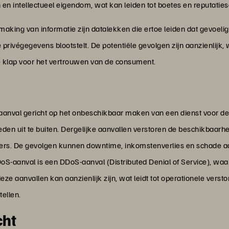
n intellectueel eigendom, wat kan leiden tot boetes en reputatie
ing van informatie zijn datalekken die ertoe leiden dat gevoelige
rivégegevens blootstelt. De potentiële gevolgen zijn aanzienlijk, w
 klap voor het vertrouwen van de consument.
n aanval gericht op het onbeschikbaar maken van een dienst voor d
en uit te buiten. Dergelijke aanvallen verstoren de beschikbaar
kers. De gevolgen kunnen downtime, inkomstenverlies en schade aan
S-aanval is een DDoS-aanval (Distributed Denial of Service), wa
e aanvallen kan aanzienlijk zijn, wat leidt tot operationele versto
tellen.
cht