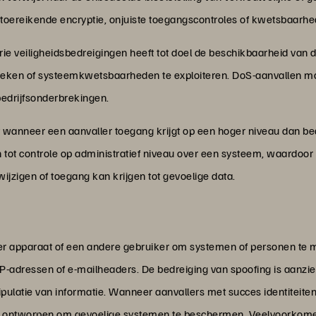
ontoereikende encryptie, onjuiste toegangscontroles of kwetsbaarhe
rie veiligheidsbedreigingen heeft tot doel de beschikbaarheid van 
oeken of systeemkwetsbaarheden te exploiteren. DoS-aanvallen 
bedrijfsonderbrekingen.
rt wanneer een aanvaller toegang krijgt op een hoger niveau dan 
en tot controle op administratief niveau over een systeem, waardo
wijzigen of toegang kan krijgen tot gevoelige data.
der apparaat of een andere gebruiker om systemen of personen te m
 IP-adressen of e-mailheaders. De bedreiging van spoofing is aanzien
latie van informatie. Wanneer aanvallers met succes identiteite
ijn ontworpen om gevoelige systemen te beschermen. Veelvoorkom