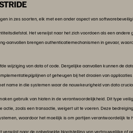
 STRIDE
en in zes soorten, elk met een ander aspect van softwarebeveiligi
dentiteitsdiefstal. Het verwijst naar het zich voordoen als een and
ing-aanvallen brengen authenticatiemechanismen in gevaar, waard
fde wijziging van data of code. Dergelijke aanvallen kunnen de data
mplementatiepijplijnen of geheugen bij het draaien van applicaties
 met name in die systemen waar de nauwkeurigheid van data cruciaa
aken gebruik van hiaten in de verantwoordelijkheid. Dit type veil
 actie, zoals een transactie, weigert uit te voeren. Deze bedreig
stemen, waardoor het moeilijk is om partijen verantwoordelijk te 
Dit verwijst naar de onbedoelde blootstelling van vertrouwelijke of