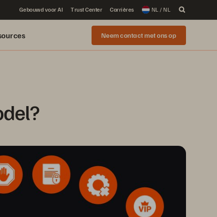
Gebouwd voor AI
Trust Center
Carrières
NL / NL
sources
Neem contact met ons op
odel?