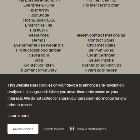
Evergreen//One
Partnercertificaten
FlashArray
FlashBlade
FlashBlade//EXA
Enterprise File
Portworx
Resources
Neem contact met ons op
Demos
Contact Sales
Evenementen en webinars
Chat met Sales
Productaankondigingen
Bel met Sales
Newsroom
Certificeringen
Blog
Beleid inzake
Klantervaringen
openbaarmaking van
Klantencommunity
kwetsbaarheden
Knowledge-artikelen
This website uses cookies on your device to enhance site navigation,
analyse site usage, and deliver you advertisements based on your
Neem deel aan het gesprek
interests. We do not collect or share your personal information for any
Volg alle officiële sociale kanalen van Everpure
other purpose.
Learn more
© 2026 Everpure, Inc. Alle rechten voorbehouden.
Allow Cookies
Reject Cookies
Cookie Preferences
Privacy
Algemene voorwaarden website
Legal
Vertrouwenscentrum
Cookie-instellingen
Mijn gegevens niet verkopen of delen