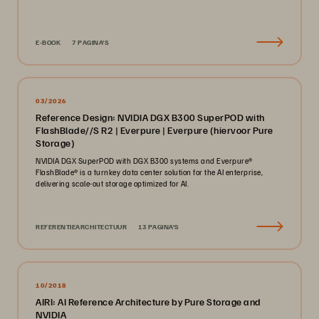
E-BOOK
7 PAGINA'S
03/2026
Reference Design: NVIDIA DGX B300 SuperPOD with
FlashBlade//S R2 | Everpure | Everpure (hiervoor Pure
Storage)
NVIDIA DGX SuperPOD with DGX B300 systems and Everpure®️
FlashBlade®️ is a turnkey data center solution for the AI enterprise,
delivering scale-out storage optimized for AI.
REFERENTIEARCHITECTUUR
13 PAGINA'S
10/2018
AIRI: AI Reference Architecture by Pure Storage and
NVIDIA