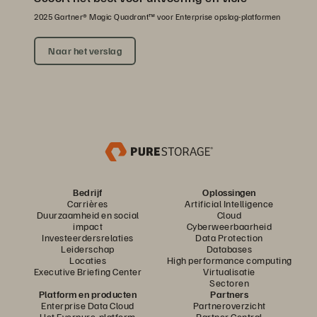
2025 Gartner® Magic Quadrant™ voor Enterprise opslag-platformen
Naar het verslag
Bedrijf
Oplossingen
Carrières
Artificial Intelligence
Duurzaamheid en social
Cloud
impact
Cyberweerbaarheid
Investeerdersrelaties
Data Protection
Leiderschap
Databases
Locaties
High performance computing
Executive Briefing Center
Virtualisatie
Sectoren
Platform en producten
Partners
Enterprise Data Cloud
Partneroverzicht
Het Everpure-platform
Partner Central