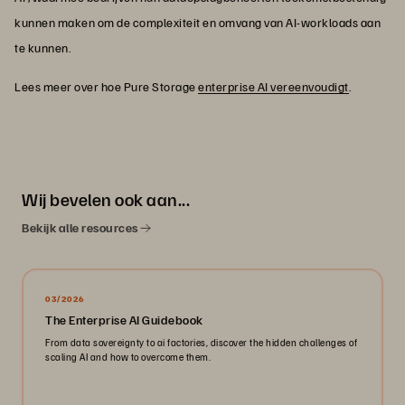
kunnen maken om de complexiteit en omvang van AI-workloads aan
te kunnen.
Lees meer over hoe Pure Storage
enterprise AI vereenvoudigt
.
Wij bevelen ook aan...
Bekijk alle resources
03/2026
The Enterprise AI Guidebook
From data sovereignty to ai factories, discover the hidden challenges of
scaling AI and how to overcome them.