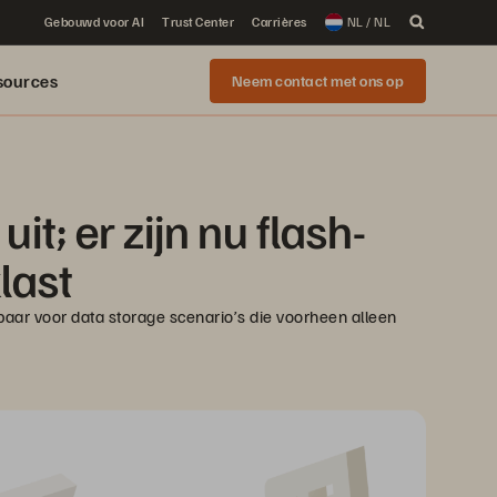
Gebouwd voor AI
Trust Center
Carrières
NL / NL
sources
Neem contact met ons op
it; er zijn nu flash-
last
aar voor data storage scenario’s die voorheen alleen 