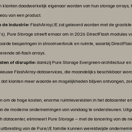
n klanten daadwerkelijk eigenaar worden van hun storage arrays, te
veau van een product.
n de industrie:
FlashArray//E zal geleverd worden met de grootst
's). Pure Storage streeft ernaar om in 2026 DirectFlash modules 
rde besparingen in stroomverbruik en ruimte, waarbij DirectFlas
erende all-flash arrays.
ten of disruptie:
dankzij Pure Storage Evergreen-architectuur e
nieuwe FlashArray-dataservices, die maandelijks beschikbaar word
or dat klanten meer waarde en mogelijkheden blijven ontvangen, z
 om de hoge kosten, enorme ruimtevereisten in het datacenter en in
van de moderne ondernemingen van vandaag te ondersteunen. Uit
sh datacenter, elimineert Pure Storage – met de lancering van de n
itbreiding van de Pure//E familie kunnen wereldwijde ondernemin