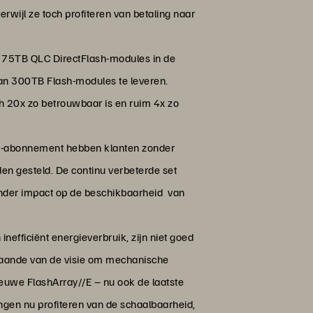
rwijl ze toch profiteren van betaling naar
e 75TB QLC DirectFlash-modules in de
van 300TB Flash-modules te leveren.
h 20x zo betrouwbaar is en ruim 4x zo
n -abonnement hebben klanten zonder
en gesteld. De continu verbeterde set
onder impact op de beschikbaarheid van
efficiënt energieverbruik, zijn niet goed
gaande van de visie om mechanische
ieuwe FlashArray//E – nu ook de laatste
gen nu profiteren van de schaalbaarheid,