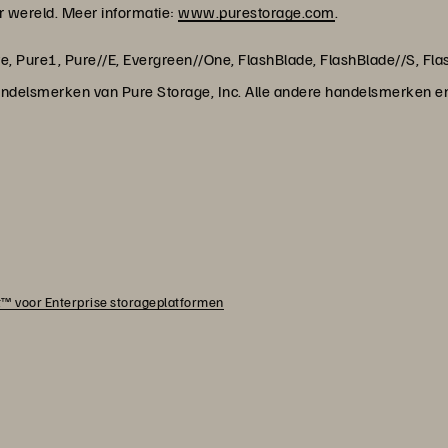
r wereld. Meer informatie:
www.purestorage.com
.
ate, Pure1, Pure//E, Evergreen//One, FlashBlade, FlashBlade//S, F
handelsmerken van Pure Storage, Inc. Alle andere handelsmerken 
™ voor Enterprise storageplatformen