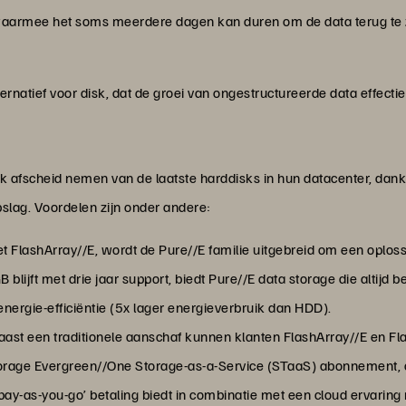
waarmee het soms meerdere dagen kan duren om de data terug te ze
ternatief voor disk, dat de groei van ongestructureerde data effecti
k afscheid nemen van de laatste harddisks in hun datacenter, dankz
slag. Voordelen zijn onder andere:
 FlashArray//E, wordt de Pure//E familie uitgebreid om een oploss
 blijft met drie jaar support, biedt Pure//E data storage die altijd 
nergie-efficiëntie (5x lager energieverbruik dan HDD).
ast een traditionele aanschaf kunnen klanten FlashArray//E en F
torage Evergreen//One Storage-as-a-Service (STaaS) abonnement, o
y-as-you-go’ betaling biedt in combinatie met een cloud ervaring