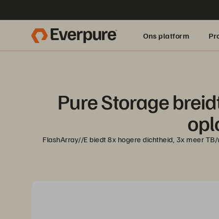
Ons platform
Pr
pure.ai
Pure Storage breidt 
opl
FlashArray//E biedt 8x hogere dichtheid, 3x meer TB/w