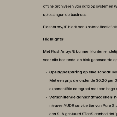
offline archiveren van data op systemen 
oplossingen de business.
FlashArray//E biedt een kosteneffectief al
Highlights:
Met FlashArray//E kunnen klanten eindelij
voor alle bestands- en blok gebaseerde op
Opslagbesparing op elke schaal:
Met
Met een prijs die onder de $0,20 per GB
exponentiële datagroei met een hoge e
Verschillende aanschafmodellen:
na
nieuwe //UDR service tier van Pure S
een SLA-gestuurd STaaS-aanbod dat ‘pa