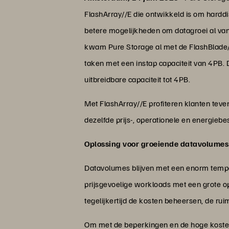
FlashArray//E die ontwikkeld is om harddi
betere mogelijkheden om datagroei al vana
kwam Pure Storage al met de FlashBlade//
taken met een instap capaciteit van 4PB. D
uitbreidbare capaciteit tot 4PB.
Met FlashArray//E profiteren klanten tev
dezelfde prijs-, operationele en energieb
Oplossing voor groeiende datavolumes
Datavolumes blijven met een enorm tempo
prijsgevoelige workloads met een grote o
tegelijkertijd de kosten beheersen, de rui
Om met de beperkingen en de hoge kosten