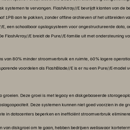
sk systemen te vervangen. FlashArray//E bevrijdt klanten van de b
f 1PB aan te pakken, zonder offline archieven of het uitbreiden va
E, een schaalbaar opslagsysteem voor ongestructureerde data, ont
e FlashArray//E breidt de Pure//E-familie uit met ondersteuning va
ens van 80% minder stroomverbruik en ruimte, 60% lagere operati
esparende voordelen als FlashBlade//E is er nu een Pure//E-model vo
 groeien. Deze groei is met legacy en diskgebaseerde storageoplo
pslagcapaciteit. Deze systemen kunnen niet goed voorzien in de gr
mte in datacenters beperken en inefficiënt stroomverbruik eliminer
 van diskgroei om te gaan, hebben bedrijven weliswaar korteterm