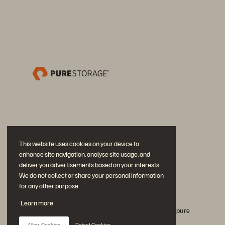
This website uses cookies on your device to
enhance site navigation, analyse site usage, and
deliver you advertisements based on your interests.
We do not collect or share your personal information
for any other purpose.
Únase a la conversación
Learn more
Siga todos los canales sociales oficiales de Everpure
Allow Cookies
Reject Cookies