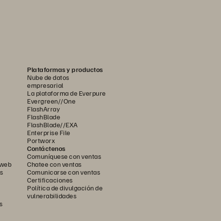
Plataformas y productos
Nube de datos
empresarial
La plataforma de Everpure
Evergreen//One
FlashArray
FlashBlade
FlashBlade//EXA
Enterprise File
Portworx
Contáctenos
Comuníquese con ventas
 web
Chatee con ventas
s
Comunicarse con ventas
Certificaciones
Política de divulgación de
vulnerabilidades
s