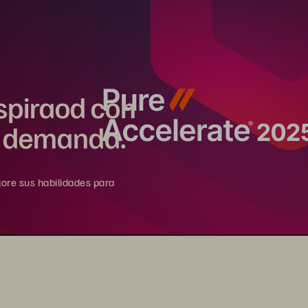
spiraod con
n demanda.
ore sus habilidades para