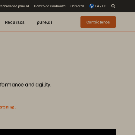
sarrollado para IA
Centro de confianza
Carreras
LA / ES
Recursos
pure.ai
Contáctenos
formance and agility.
watching.