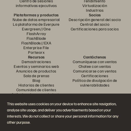
Centro de sesiones
rendimiento
informativas ejecutivas
Virtualización
Industrias
Plataformas y productos
Socios
Nube de datos empresarial
Descripción general del socio
La plataforma de Everpure
Central del socio
Evergreen//One
Certificaciones para socios
FlashArray
FlashBlade
FlashBlade//EXA
Enterprise File
Portworx
Recursos
Contáctenos
Demostraciones
Comuníquese con ventas
Eventos y seminarios web
Chatee con ventas
Anuncios de productos
Comunicarse con ventas
Sala de prensa
Certificaciones
Blog
Política de divulgación de
Historias de clientes
vulnerabilidades
Comunidad de clientes
Artículo sobre conocimiento
This website uses cookies on your device to enhance site navigation,
analyse site usage, and deliver you advertisements based on your
Únase a la conversación
interests. We do not collect or share your personal information for any
Siga todos los canales sociales oficiales de Everpure
other purpose.