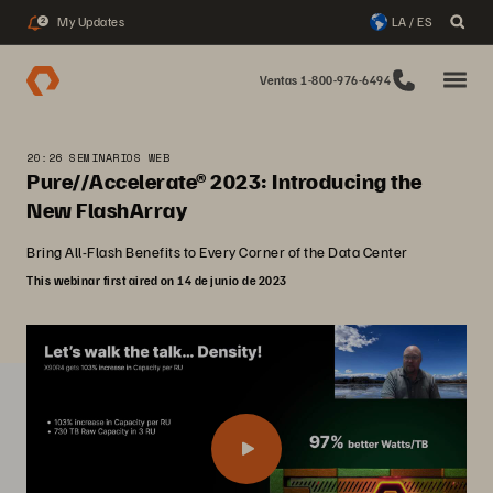
My Updates
LA / ES
2
Ventas 1-800-976-6494
20:26 SEMINARIOS WEB
Pure//Accelerate® 2023: Introducing the
New FlashArray
Bring All-Flash Benefits to Every Corner of the Data Center
This webinar first aired on 14 de junio de 2023