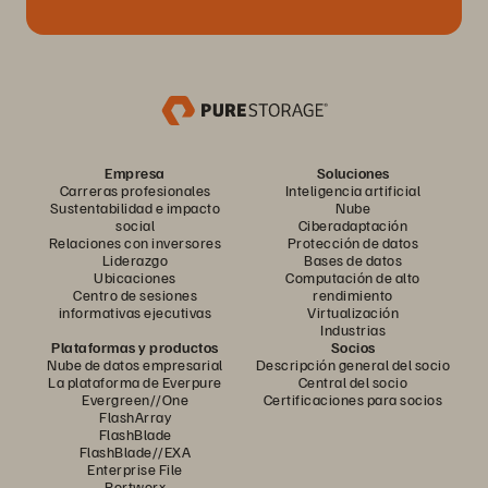
Empresa
Soluciones
Carreras profesionales
Inteligencia artificial
Sustentabilidad e impacto
Nube
social
Ciberadaptación
Relaciones con inversores
Protección de datos
Liderazgo
Bases de datos
Ubicaciones
Computación de alto
Centro de sesiones
rendimiento
informativas ejecutivas
Virtualización
Industrias
Plataformas y productos
Socios
Nube de datos empresarial
Descripción general del socio
La plataforma de Everpure
Central del socio
Evergreen//One
Certificaciones para socios
FlashArray
FlashBlade
FlashBlade//EXA
Enterprise File
Portworx