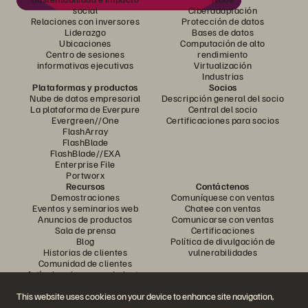
social
Ciberadaptación
Relaciones con inversores
Protección de datos
Liderazgo
Bases de datos
Ubicaciones
Computación de alto
Centro de sesiones
rendimiento
informativas ejecutivas
Virtualización
Industrias
Plataformas y productos
Socios
Nube de datos empresarial
Descripción general del socio
La plataforma de Everpure
Central del socio
Evergreen//One
Certificaciones para socios
FlashArray
FlashBlade
FlashBlade//EXA
Enterprise File
Portworx
Recursos
Contáctenos
Demostraciones
Comuníquese con ventas
Eventos y seminarios web
Chatee con ventas
Anuncios de productos
Comunicarse con ventas
Sala de prensa
Certificaciones
Blog
Política de divulgación de
Historias de clientes
vulnerabilidades
Comunidad de clientes
Artículo sobre conocimiento
This website uses cookies on your device to enhance site navigation,