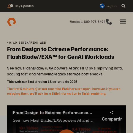
My Updates
LA / ES
2
Ventas 1-800-976-6494
40:19 SEMINARIOS WEB
From Design to Extreme Performance:
FlashBlade//EXA™ for GenAI Workloads
See how FlashBlade//EXA powers AI and HPC by simplifying data,
scaling fast, and removing legacy storage bottlenecks.
This webinar first aired on 18 de junio de 2025
The first 5 minute(s) of our recorded Webinars are open; however, if you are
enjoying them, we’ll ask for a little information to finish watching.
From Design to Extreme Performance: FlashBlade//EXA™ for GenAI Workloads
Compartir
See how FlashBlade//EXA powers AI and HPC by simplifying data, scaling fast, and removing legacy storage bottlenecks.